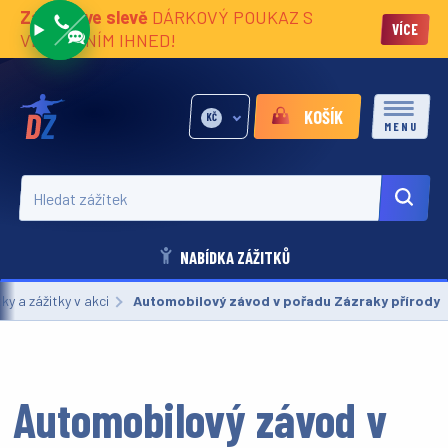
Zážitky ve slevě
DÁRKOVÝ POUKAZ S
VÍCE
VĚNOVÁNÍM IHNED!
KOŠÍK
KČ
MENU
Hledat zážitek
NABÍDKA ZÁŽITKŮ
ky a zážitky v akci
Aktuální:
Automobilový závod v pořadu Zázraky přírody
Automobilový závod v