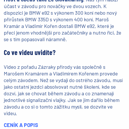
účast v závodu pro nováčky ve dvou vozech. K
dispozici je BMW e92 s výkonem 300 koní nebo nový
přírůstek BMW 335D s výkonem 400 koní. Maroš
Kramár a Vladimír Kořen dostali BMW e92, které je
přeci jenom vhodnější pro začátečníky a nutno říci, že
se s tím popasovali náramně.
Co ve videu uvidíte?
Video z pořadu Zázraky přírody vás společně s
Marošem Kramárem a Vladimírem Kořenem provede
celým závodem. Než se vydají do ostrého závodu, musí
jako ostatní jezdci absolvovat nutné školení, kde se
dozví, jak se chovat během závodu a co znamenají
jednotlivé signalizační vlajky. Jak se jim dařilo během
závodu a co si o tomto zážitku myslí, se dozvíte ve
videu.
CENÍK A POPIS