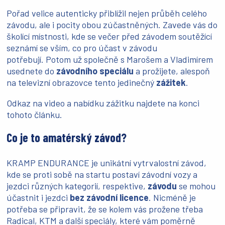
Pořad velice autenticky přiblížil nejen průběh celého
závodu, ale i pocity obou zúčastněných. Zavede vás do
školící místnosti, kde se večer před závodem soutěžící
seznámí se vším, co pro účast v závodu
potřebují. Potom už společně s Marošem a Vladimírem
usednete do
závodního speciálu
a prožijete, alespoň
na televizní obrazovce tento jedinečný
zážitek
.
Odkaz na video a nabídku zážitku najdete na konci
tohoto článku.
Co je to amatérský závod?
KRAMP ENDURANCE je unikátní vytrvalostní závod,
kde se proti sobě na startu postaví závodní vozy a
jezdci různých kategorií, respektive,
závodu
se mohou
účastnit i jezdci
bez závodní licence
. Nicméně je
potřeba se připravit, že se kolem vás prožene třeba
Radical, KTM a další speciály, které vám poměrně