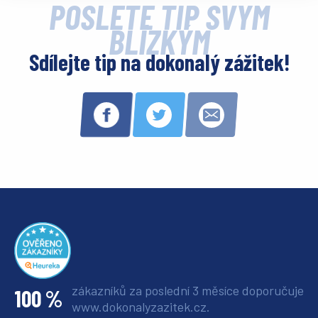
POŠLETE TIP SVÝM
BLÍZKÝM
Sdílejte tip na dokonalý zážitek!
zákazníků za poslední 3 měsíce
doporučuje
100 %
www.dokonalyzazitek.cz.