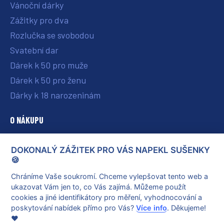
Vánoční dárky
Zážitky pro dva
Rozlučka se svobodou
Svatební dar
Dárek k 50 pro muže
Dárek k 50 pro ženu
Dárky k 18 narozeninám
O NÁKUPU
O nás
DOKONALÝ ZÁŽITEK PRO VÁS NAPEKL SUŠENKY
Vše o nákupu
🍪
Reklamace a vrácení poukazu
Chráníme Vaše soukromí. Chceme vylepšovat tento web a
ukazovat Vám jen to, co Vás zajímá. Můžeme použít
Obchodní podmínky
cookies a jiné identifikátory pro měření, vyhodnocování a
Ochrana osobních údajů
poskytování nabídek přímo pro Vás?
Více info
. Děkujeme!
❤️