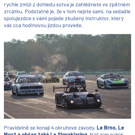
rychle zmizí z dohledu sotva je zahlédnete ve zpětném
zrcátku. Podstatné je, že v tom nejste sami, na sedadle
spolujezdce s vámi pojede zkušený instruktor, který
vás cca hodinovou jízdou provede.
Pravidelně se konají 4 okruhové závody,
Le Brno, Le
Most a občas také Le Slovakiaring
. Náš tým nabízí