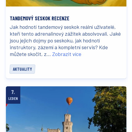
TANDEMOVÝ SESKOK RECENZE
Jak hodnotí tandemový seskok reální uživatelé,
kteří tento adrenalinový zážitek absolvovali. Jaké
jsou jejich dojmy po seskoku, jak hodnotí
instruktory, zázemí a kompletní servis? Kde
můžete skočit, z...
Zobrazit více
AKTUALITY
7.
LEDEN