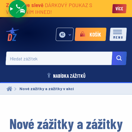
Zážitky ve slevě
DÁRKOVÝ POUKAZ S
VÍCE
VĚNOVÁNÍM IHNED!
KOŠÍK
KČ
MENU
Hledat zážitek
NABÍDKA ZÁŽITKŮ
Aktuální:
Nové zážitky a zážitky v akci
Nové zážitky a zážitky