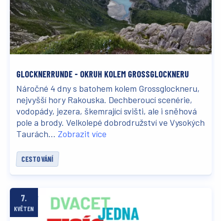
GLOCKNERRUNDE - OKRUH KOLEM GROSSGLOCKNERU
Náročné 4 dny s batohem kolem Grossglockneru,
nejvyšší hory Rakouska. Dechberoucí scenérie,
vodopády, jezera, škemrající svišti, ale i sněhová
pole a brody. Velkolepé dobrodružství ve Vysokých
Taurách...
Zobrazit více
CESTOVÁNÍ
7.
KVĚTEN