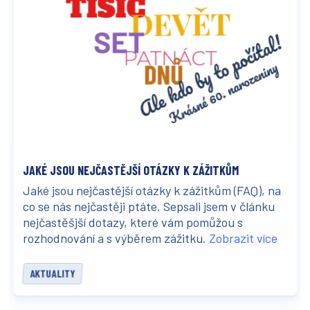
JAKÉ JSOU NEJČASTĚJŠÍ OTÁZKY K ZÁŽITKŮM
Jaké jsou nejčastější otázky k zážitkům (FAQ), na
co se nás nejčastěji ptáte. Sepsali jsem v článku
nejčastěšjší dotazy, které vám pomůžou s
rozhodnování a s výběrem zážitku.
Zobrazit více
AKTUALITY