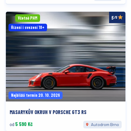
/5
Včetně PHM
Řízení i svezení 18+
Nejbližší termín 20. 10. 2026
MASARYKŮV OKRUH V PORSCHE GT3 RS
5 590 Kč
od
Autodrom Brno