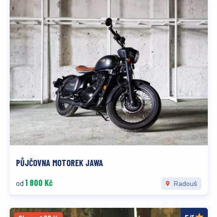
PŮJČOVNA MOTOREK JAWA
1 800 Kč
od
Radouš
/5