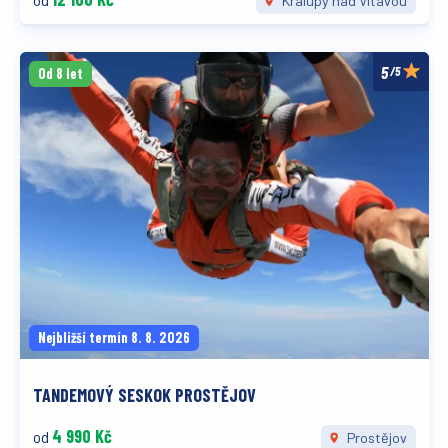
od
Kralupy nad Vltavou
/5
Od 8 let
Nejbližší termín 8. 8. 2026
TANDEMOVÝ SESKOK PROSTĚJOV
4 990 Kč
od
Prostějov