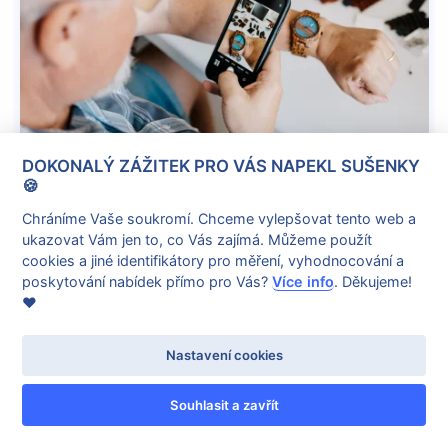
DOKONALÝ ZÁŽITEK PRO VÁS NAPEKL SUŠENKY
Nejbližší termín 12. 8. 2026
🍪
Chráníme Vaše soukromí. Chceme vylepšovat tento web a
VYROBA DŘEVĚNÝCH HODINEK
ukazovat Vám jen to, co Vás zajímá. Můžeme použít
cookies a jiné identifikátory pro měření, vyhodnocování a
4 190 Kč
od
poskytování nabídek přímo pro Vás?
Více info
. Děkujeme!
❤️
Nastavení cookies
Souhlasit a zavřít