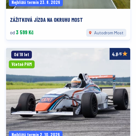
Nejbližší termín 23. 8. 2026
ZÁŽITKOVÁ JÍZDA NA OKRUHU MOST
3 599 Kč
od
Autodrom Most
/5
Od 18 let
Včetně PHM
Nejbližší termín 2. 10. 2026