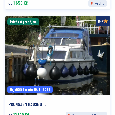
1 650 Kč
od
Praha
/5
Privátní pronájem
Nejbližší termín 10. 8. 2026
PRONÁJEM HAUSBÓTU
12 100 Kč