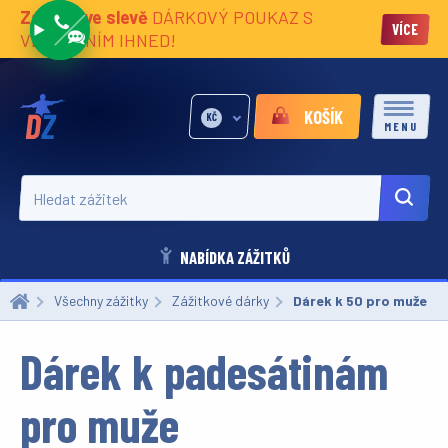
Zážitky ve slevě
DÁRKOVÝ POUKAZ S
VÍCE
VĚNOVÁNÍM IHNED!
KOŠÍK
KČ
MENU
Hledat zážitek
NABÍDKA ZÁŽITKŮ
Všechny zážitky
Zážitkové dárky
Aktuální:
Dárek k 50 pro muže
Dárek k padesátinám
pro muže