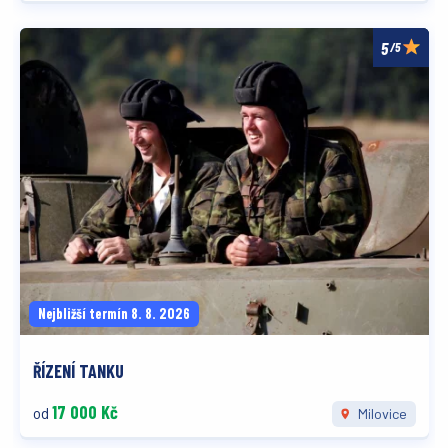
/5
Nejbližší termín 8. 8. 2026
ŘÍZENÍ TANKU
17 000 Kč
od
Milovice