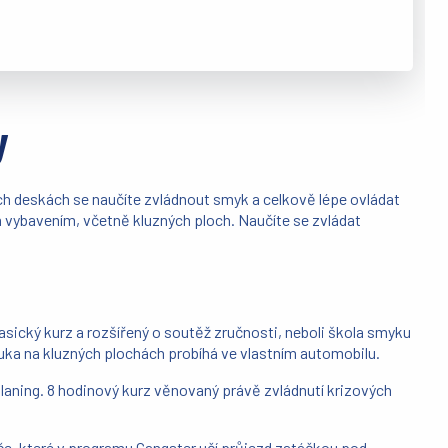
y
ých deskách se naučíte zvládnout smyk a celkově lépe ovládat
m vybavením, včetně kluzných ploch. Naučíte se zvládat
klasický kurz a rozšířený o soutěž zručnosti, neboli škola smyku
uka na kluzných plochách probíhá ve vlastním automobilu.
planing. 8 hodinový kurz věnovaný právě zvládnutí krizových
iče, které v programu Gangster učí průjezd zatáčkou pod