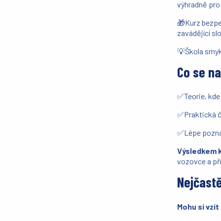
výhradně pro
🎁Kurz bezpeč
zavádějící sl
💡Škola smyku
Co se n
✅Teorie, kde 
✅Praktická č
✅Lépe poznáte
Výsledkem ku
vozovce a př
Nejčastě
Mohu si vzí