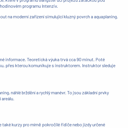
i hodinovém programu Intenziv.
out na moderní zařízení simulující kluzný povrch a aquaplaning.
čné informace. Teoretická výuka trvá cca 90 minut. Poté
čku, přes kterou komunikuje s instruktorem. Instruktor sleduje
ing, náhlé brždění a rychlý manévr. To jsou základní prvky
 areálu.
te také kurzy pro mírně pokročilé řidiče nebo jízdy určené