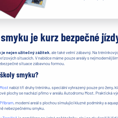
 smyku je kurz bezpečné jízd
 je nejen užitečný zážitek
, ale také velmi zábavný. Na tréninkov
 krizových situacích. V nabídce máme pouze areály s nejmodernější
nebezpečné situace zábavnou formou.
í školy smyku?
 Most
nabízí tři druhy tréninku, speciální vyhrazený pouze pro ženy, 
ové plochy se nachází přímo v areálu Autodromu Most. Praktická vý
Příbram
, moderní areál s plochou simulující kluzné podmínky a aqua
avně nebezpečnému smyku.
v Trenčíně
je zaměřena na úplné začátečníky, ale i na zkušenější řid