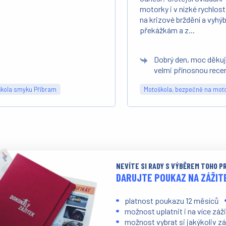
motorky i v nízké rychlosti
na krizové brždění a vyhýb
překážkám a z...
Dobrý den, moc děku
velmi přínosnou rece
Škola smyku Příbram
Motoškola, bezpečně na mot
NEVÍTE SI RADY S VÝBĚREM TOHO 
DARUJTE POUKAZ NA ZÁŽIT
platnost poukazu 12 měsíců
možnost uplatnit i na více záž
možnost vybrat si jakýkoliv zá