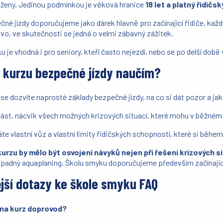
 ženy. Jedinou podmínkou je věková hranice
18 let a platný řidičs
né jízdy doporučujeme jako dárek hlavně pro začínající řidiče, kaž
ovo, ve skutečnosti se jedná o velmi zábavný zážitek.
 je vhodná i pro seniory, kteří často nejezdí, nebo se po delší době v
a kurzu bezpečné jízdy naučím?
se dozvíte naprosté základy bezpečné jízdy, na co si dát pozor a jak
ást, nácvik všech možných krizových situací, které mohu v běžném
 vlastní vůz a vlastní limity řidičských schopností, které si během
rzu by mělo být osvojení návyků nejen při řešení krizových s
ípadný aquaplaning. Školu smyku doporučujeme především začínají
jší dotazy ke škole smyku FAQ
t na kurz doprovod?