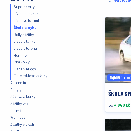
Nejprodá
Supersporty
Jízda na okruhu
Jízda ve formuli
Škola smyku
Rally zážitky
Jízda v tanku
Jízda v terénu
Hummer
Čtyřkolky
Jízda v buggy
Motocyklove zážitky
Nejbližší termí
Adrenalin
Pobyty
ŠKOLA SM
Zábava a kurzy
Zážitky vzduch
4 840 Kč
od
Gurmán
Wellness
Zážitky v okolí