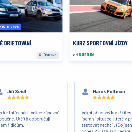
n 15. 8. 2026
É DRIFTOVÁNÍ
KURZ SPORTOVNÍ JÍZDY
5 890 Kč
od
Ostrava
ají naši zákazníci
Jiří Seidl
Marek Foltman
rfektní jednání. Velice zábavné
Velmi přínosný kurz! Otes
poučné. Určitě doporučuji
jsem si situace, které v 
šem řidičům.
testovat nechci :) Co jsem
odnesl? Jistější ovládání