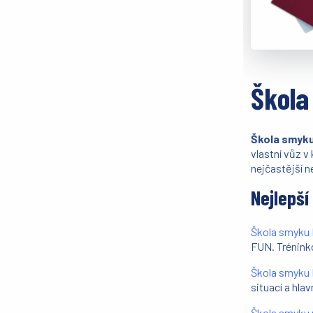
Škola
Škola smyku
vlastní vůz v
nejčastější 
Nejlepš
Škola smyku
FUN. Trénink
Škola smyku 
situací a hl
Škola smyku 