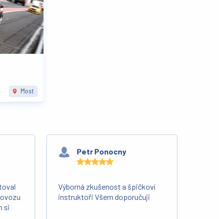
Most
Petr Ponocny
toval
Výborná zkušenost a špičkoví
Skvěl
provozu
instruktoři Všem doporučuji
cenné
 si
Za mě
cítí n