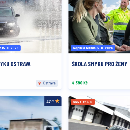
n 15. 8. 2026
Nejbližší termín 15. 8. 2026
YKU OSTRAVA
ŠKOLA SMYKU PRO ŽENY
4 390 Kč
Ostrava
/5
Sleva až 3 %