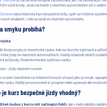
itím ruční brzdy. Jízdu na hraně s vlastním automobilem učí v sedm
Ostrava
nabízí klasický kurz bezpečné jízdy, opět se můžete spolehn
ozích areálech, i zde se jezdí ve vlastním automobilu.
la smyku probíhá?
 výuka
é školy smyku je teoretická výuka, kde se dozvíte zajímavé a užite
ktické jízdy ve vlastních automobilech. Každý účastník obdrží vysíla
eré průjezdy, ihned dostáváte zpětnou vazbu.
ást - jízdy vlastním vozem
m vozem zaměřené na řešení krizových situací jako je smyk, aquaplan
ké výuky. Každý provozovatel si program dále upravuje dle možností
 je kurz bezpečné jízdy vhodný?
žitek budou z kurzu mít začínající řidiči
, ale v naší nabídce najde