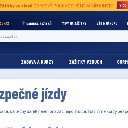
Zážitky ve slevě
DÁRKOVÝ POUKAZ S VĚNOVÁNÍM IHNED!
VÍCE
OUKAZ
TIPY NA ZÁŽITKY
VŠE O NÁKUPU
NABÍDKA ZÁŽITKŮ
 zážitek
ZÁBAVA A KURZY
ZÁŽITKY VZDUCH
GURM
zpečné jízdy
uace, užitečný dárek nejen pro začínající řidiče. Nabízíme kurzy be