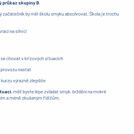
ký průkaz skupiny B
.
dý začátečník by měl školu smyku absolvovat. Škola je trochu
rací na silnici
 se chovat v krizových situacích
 provozu nastat
 kurzu výrazně zlepšíte
ituací
, měli byste lépe zvládat smyk, brždění na mokré
cím a méně zkušeným řidičům.