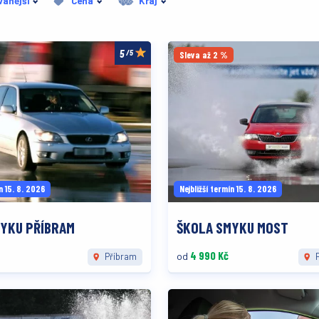
vanější
Cena
Kraj
/5
Sleva až 2 %
n 15. 8. 2026
Nejbližší termín 15. 8. 2026
YKU PŘÍBRAM
ŠKOLA SMYKU MOST
4 990 Kč
od
Příbram
P