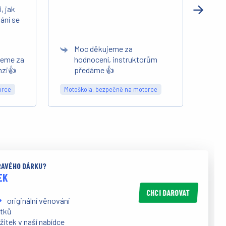
, jak
po pá
ání se
D
r
Moc děkujeme za
j
jeme za
hodnocení, instruktorům
z
nzi👍
předáme 👍
d
orce
Motoškola, bezpečně na motorce
Moto
PRAVÉHO DÁRKU?
EK
CHCI DAROVAT
originální věnování
itků
žitek v naší nabídce