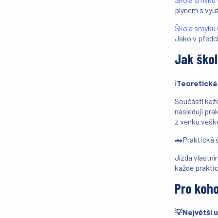
plynem s využ
Škola smyku 
Jako v předch
Jak ško
ℹ️
Teoretická
Součástí každ
následují pra
z venku vešk
🚗Praktická č
Jízda vlastní
každé praktic
Pro koho
💡Největší u