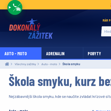
MÁM P
Hledat
AUTO - MOTO
ADRENALIN
POBYTY
Všechny zážitky
Auto - moto
Aktuální:
Škola smyku
Škola smyku, kurz be
Nejzábavnější škola smyku, kde se naučíte zvládat krizové sit
Auto - moto