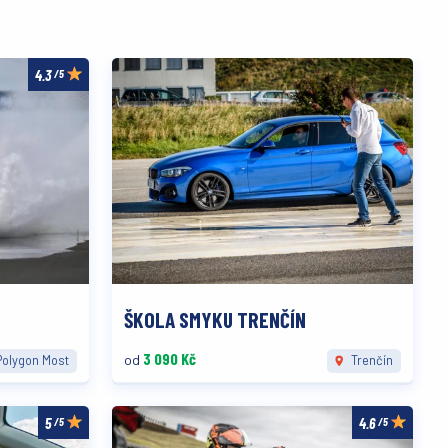
/5
ŠKOLA SMYKU TRENČÍN
3 090 Kč
od
olygon Most
Trenčín
/5
/5