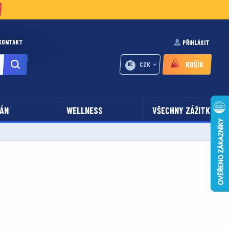
KONTAKT
PŘIHLÁSIT
KOŠÍK
CZK
KČ
ÁN
WELLNESS
VŠECHNY ZÁŽITKY