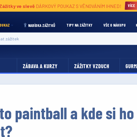
Zážitky ve slevě
DÁRKOVÝ POUKAZ S VĚNOVÁNÍM IHNED!
VÍCE
OUKAZ
TIPY NA ZÁŽITKY
VŠE O NÁKUPU
NABÍDKA ZÁŽITKŮ
 zážitek
ZÁBAVA A KURZY
ZÁŽITKY VZDUCH
GURM
 to paintball a kde si ho
t?