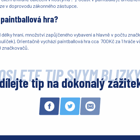
uze v doprovodu zákonného zástupce.
í paintballová hra?
od délky hraní, množství zapůjčeného vybavení a hlavně v počtu zna
kuliček). Orientačně vychází paintballová hra cca 700Kč za 1 hráče 
0 značkovačů.
OŠLETE TIP SVÝM BLÍZK
dílejte tip na dokonalý zážite