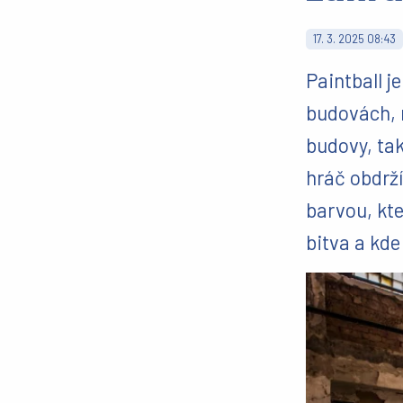
17. 3. 2025 08:43
Paintball j
budovách, n
budovy, tak
hráč obdrž
barvou, kte
bitva a kde