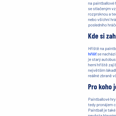
na paintballové 
se stlačeným vzd
rozprsknou a ted
nebo všichni hrá
posledního hráč
Kde si zah
Hřiště na paint
hřišť
se nachází 
je starý autobus,
herní hřiště zaj
největším lákadl
reáílné zbraně 
Pro koho j
Paintballové hry
tedy pronájem ce
Paintball je tak
nevěsta hlavním 