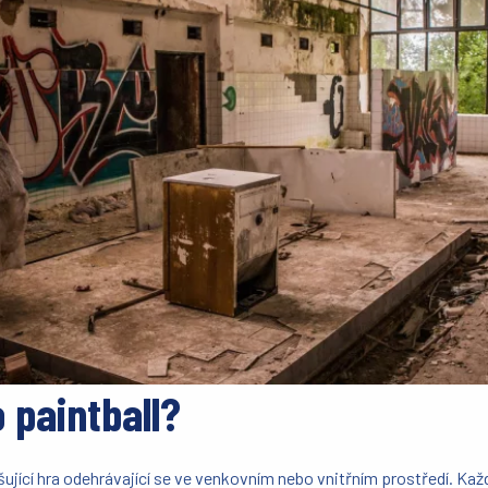
o paintball?
ušující hra odehrávající se ve venkovním nebo vnitřním prostředí. Kaž