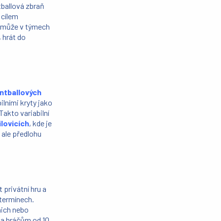
tballová zbraň
 cílem
e může v týmech
 hrát do
ntballových
ilními kryty jako
Takto variabilní
ilovicích
, kde je
 ale předlohu
 privátní hru a
 termínech.
nich nebo
na hráčům od 10