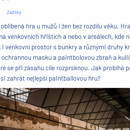
Zážitky
e oblíbená hra u mužů i žen bez rozdílu věku. Hra
a venkovních hřištích a nebo v areálech, kde n
 i venkovní prostor s bunkry a různými druhy k
í ochrannou masku a paintbolovou zbraň a kuli
ré se při zásahu cíle rozprsknou. Jak probíhá p
 si zahrát nejlepší paintballovou hru?