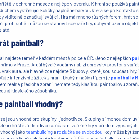
hřiště v ochranné masce a nejlépe v overalu. K hraní se používá pain
uchem vystřelující kuličky naplněné barvou, která se při kontaktu s
y viditelně označkují svůj cíl. Hra má mnoho různých forem, hrát s
či proti sobě, můžou se stanovit scénáře hry, dobývat území objekt,
e atd.
rát paintball?
ball najdete téměř v každém městě po celé ČR. Jeno z nejlepších
pai
přímo v Praze. Areál bývalé vodárny nabízí obrovský prostor s variab
 vrak auta, ale hlavně zde najdete 3 budovy, které jsou součástí hry. 
išťuje intenzivní zážitek z hraní. Druhým naším tipem je
paintball v M
em reálná předloha zbraní, nemáte tedy klasikou paintballovu zbraň,
včetně klasického zásobníku.
e paintball vhodný?
 se jsou vhodné pro skupiny i jednotlivce. Skupiny si mohou domluvit
lého hřiště, jednotlivci se účastní veřejné hry v předem vypsaných
é vhodný jako
teambuilding
a
rozlučka se svobodou
, kdy může být že
cílem a klidně oblečení v kostýmu :-). Účast v paintballu je umožně