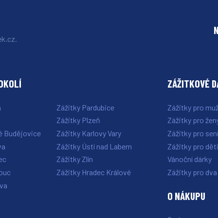
k.cz.
OKOLÍ
ZÁŽITKOVÉ 
a
Zážitky Pardubice
Zážitky pro mu
Zážitky Plzeň
Zážitky pro žen
é Budějovice
Zážitky Karlovy Vary
Zážitky pro sen
va
Zážitky Ústí nad Labem
Zážitky pro dět
ec
Zážitky Zlín
Vánoční dárky
ouc
Zážitky Hradec Králové
Zážitky pro dva
ava
O NÁKUPU