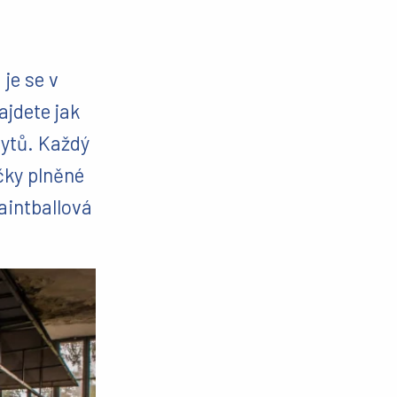
 je se v
ajdete jak
rytů. Každý
čky plněné
aintballová