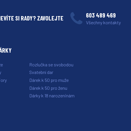
603 489 469
NEVÍTE SI RADY? ZAVOLEJTE
Všechny kontakty
DÁRKY
že
Rozlučka se svobodou
y
Svatební dar
iory
Dárek k 50 pro muže
i
Dárek k 50 pro ženu
Dárky k 18 narozeninám