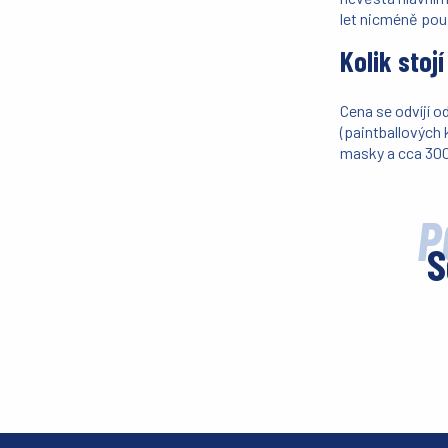
let nicméně po
Kolik stoj
Cena se odvíjí 
(paintballových 
masky a cca 30
P
S