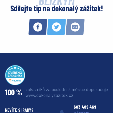
BLÍZKÝM
Sdílejte tip na dokonalý zážitek!
zákazníků za poslední 3 měsíce
doporučuje
100 %
www.dokonalyzazitek.cz.
603 489 469
NEVÍTE SI RADY?
Všechny