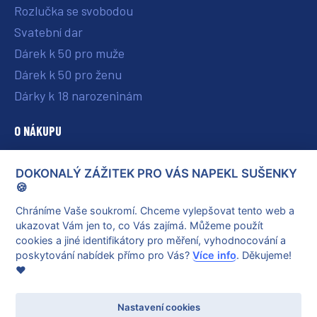
Rozlučka se svobodou
Svatební dar
Dárek k 50 pro muže
Dárek k 50 pro ženu
Dárky k 18 narozeninám
O NÁKUPU
O nás
DOKONALÝ ZÁŽITEK PRO VÁS NAPEKL SUŠENKY
Vše o nákupu
🍪
Reklamace a vrácení poukazu
Chráníme Vaše soukromí. Chceme vylepšovat tento web a
ukazovat Vám jen to, co Vás zajímá. Můžeme použít
Obchodní podmínky
cookies a jiné identifikátory pro měření, vyhodnocování a
Ochrana osobních údajů
poskytování nabídek přímo pro Vás?
Více info
. Děkujeme!
❤️
Nastavení cookies