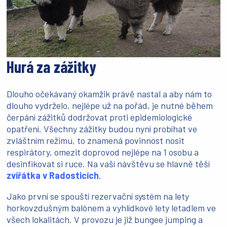
Hurá za zážitky
Dlouho očekávaný okamžik právě nastal a aby nám to
dlouho vydrželo, nejlépe už na pořád, je nutné během
čerpání zážitků dodržovat proti epidemiologické
opatření. Všechny zážitky budou nyní probíhat ve
zvláštním režimu, to znamená povinnost nosit
respirátory, omezit doprovod nejlépe na 1 osobu a
desinfikovat si ruce. Na vaší návštěvu se hlavně těší
zvířátka v Radosticích
.
Jako první se spouští rezervační systém na lety
horkovzdušným balónem a vyhlídkové lety letadlem ve
všech lokalitách. V provozu je již bungee jumping a