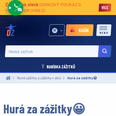
Zážitky ve slevě
DÁRKOVÝ POUKAZ S
VÍCE
VĚNOVÁNÍM IHNED!
KOŠÍK
KČ
MENU
Hledat zážitek
NABÍDKA ZÁŽITKŮ
Nové zážitky a zážitky v akci
Aktuální:
Hurá za zážitky😀
Hurá za zážitky😀