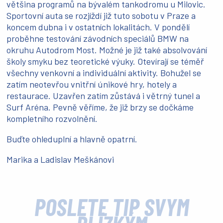
většina programů na bývalém tankodromu u Milovic.
Sportovní auta se rozjíždí již tuto sobotu v Praze a
koncem dubna i v ostatních lokalitách. V pondělí
proběhne testování závodních speciálů BMW na
okruhu Autodrom Most. Možné je již také absolvování
školy smyku bez teoretické výuky. Otevírají se téměř
všechny venkovní a individuální aktivity. Bohužel se
zatím neotevřou vnitřní únikové hry, hotely a
restaurace. Uzavřen zatím zůstává i větrný tunel a
Surf Aréna. Pevně věříme, že již brzy se dočkáme
kompletního rozvolnění.
Buďte ohleduplní a hlavně opatrní.
Marika a Ladislav Meškánovi
POŠLETE TIP SVÝM