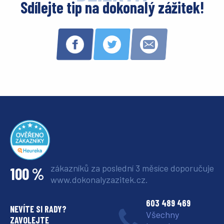
Sdílejte tip na dokonalý zážitek!
zákazníků za poslední 3 měsíce
doporučuje
100 %
www.dokonalyzazitek.cz.
603 489 469
NEVÍTE SI RADY?
Všechny
ZAVOLEJTE