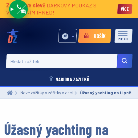
Zážitky ve slevě
DÁRKOVÝ POUKAZ S
VÍCE
VĚNOVÁNÍM IHNED!
KOŠÍK
KČ
MENU
Hledat zážitek
NABÍDKA ZÁŽITKŮ
Nové zážitky a zážitky v akci
Aktuální:
Úžasný yachting na Lipně
Úžasný yachting na