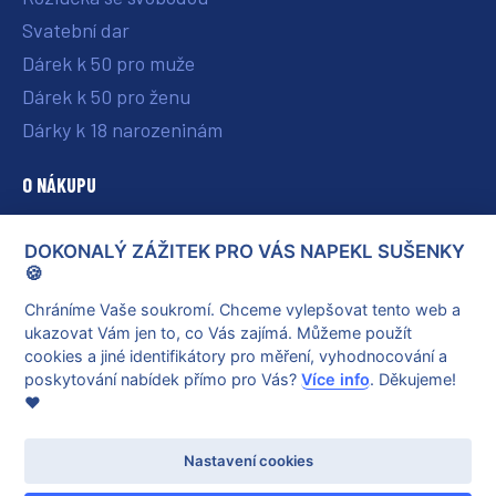
Svatební dar
Dárek k 50 pro muže
Dárek k 50 pro ženu
Dárky k 18 narozeninám
O NÁKUPU
O nás
DOKONALÝ ZÁŽITEK PRO VÁS NAPEKL SUŠENKY
Vše o nákupu
🍪
Reklamace a vrácení poukazu
Chráníme Vaše soukromí. Chceme vylepšovat tento web a
ukazovat Vám jen to, co Vás zajímá. Můžeme použít
Obchodní podmínky
cookies a jiné identifikátory pro měření, vyhodnocování a
Ochrana osobních údajů
poskytování nabídek přímo pro Vás?
Více info
. Děkujeme!
❤️
Nastavení cookies