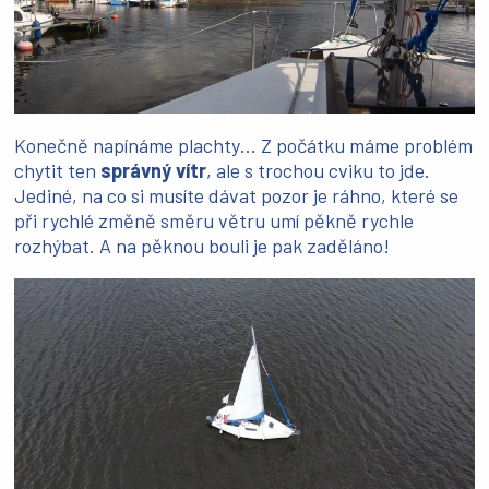
Konečně napínáme plachty… Z počátku máme problém
chytit ten
správný vítr
, ale s trochou cviku to jde.
Jediné, na co si musíte dávat pozor je ráhno, které se
při rychlé změně směru větru umí pěkně rychle
rozhýbat. A na pěknou bouli je pak zaděláno!