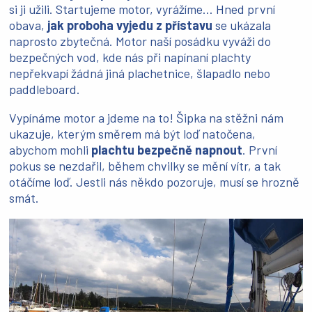
si ji užili. Startujeme motor, vyrážíme… Hned první
obava,
jak proboha vyjedu z přístavu
se ukázala
naprosto zbytečná. Motor naší posádku vyváži do
bezpečných vod, kde nás při napínaní plachty
nepřekvapí žádná jiná plachetnice, šlapadlo nebo
paddleboard.
Vypínáme motor a jdeme na to! Šipka na stěžni nám
ukazuje, kterým směrem má být loď natočena,
abychom mohli
plachtu bezpečně napnout
. První
pokus se nezdařil, během chvilky se mění vítr, a tak
otáčíme loď. Jestli nás někdo pozoruje, musí se hrozně
smát.