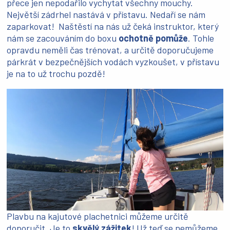
přece jen nepodařilo vychytat všechny mouchy.
Největší zádrhel nastává v přístavu. Nedaří se nám
zaparkovat! Naštěstí na nás už čeká instruktor, který
nám se zacouváním do boxu
ochotně pomůže
. Tohle
opravdu neměli čas trénovat, a určitě doporučujeme
párkrát v bezpečnějších vodách vyzkoušet, v přístavu
je na to už trochu pozdě!
Plavbu na kajutové plachetnici můžeme určitě
doporučit. Je to
skvělý zážitek
! Už teď se nemůžeme