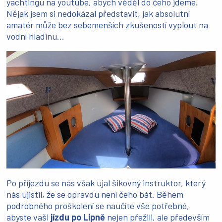
yachtingu na youtube, abych věděl do čeho jdeme.
Nějak jsem si nedokázal představit, jak absolutní
amatér může bez sebemenších zkušeností vyplout na
vodní hladinu...
Po příjezdu se nás však ujal šikovný instruktor, který
nás ujistil, že se opravdu není čeho bát. Během
podrobného proškolení se naučíte vše potřebné,
abyste vaši
jízdu po Lipně
nejen přežili, ale především