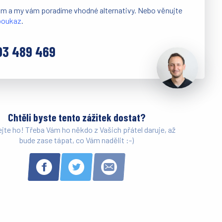
ám a my vám poradíme vhodné alternativy. Nebo věnujte
 poukaz
.
03 489 469
Chtěli byste tento zážitek dostat?
ejte ho! Třeba Vám ho někdo z Vašich přátel daruje, až
bude zase tápat, co Vám nadělit :-)