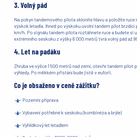
3. Volný pád
Na pokyn tandemového pilota skloníte hlavu a položíte ruce
výskok letadla. Ihned po výskoku uvolní tandem pilot brzdící 
km/h. Po signálu tandem pilota roztáhnete ruce a budete si už
extrémního seskoku z výšky 6 000 metrů tvrá volný pád až 90
4. Let na padáku
Zhruba ve výšce 1 500 metrů nad zemí, otevře tandem pilot p
výhledy. Po měkkém přistání bude jistě v euforii.
Co je obsaženo v ceně zážitku?
Pozemní příprava
Vybavení potřebné k seskoku (kombinéza a brýle)
Vyhlídkový let letadlem