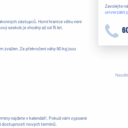
Zavolejte n
univerzální
 zákonných zástupců. Horní hranice věku není
vý seskok je vhodný až od 15 let.
6
 zvážen. Za překročení váhy 90 kg jsou
Nasdíl
ermíny najdete v kalendáři. Pokud vám vypsané
ní dostupnosti nových termínů.