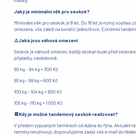
masky.
Jaký je minimální věk pro seskok?
Minimální věk pro seskok je 8 let. Do 18 let je nutný souhlas
omezena, vše záleží na kondici jednotlivce. Extrémní tandemo
⚠️Jaká jsou váhová omezení
Seskok je váhově omezen, každý skokan bude před seskokem
příplatky. následovně.
90 kg – 94 kg = 300 Kč
95 kg – 99 kg = 600 Kč
100 kg – 104 kg = 900 Kč
105 kg - 110 kg = 1 500 Kč
📆Kdy je možné tandemový seskok realizovat?
V předem vypsaných termínech od dubna do října. Aktuální t
termíny nevyhovují, doporučujeme zadat váš e-mail do hlídá