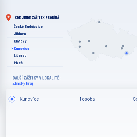
KDE JINDE ZÁŽITEK PROBÍHÁ
České Budějovice
Jihlava
Klatovy
Kunovice
Liberec
Plzeň
Příbram
DALŠÍ ZÁŽITKY V LOKALITĚ:
Prostějov
Zlínský kraj
Vyškov
Kunovice
1 osoba
S