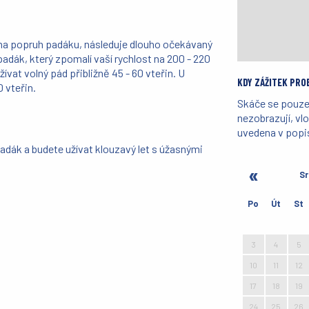
 na popruh padáku, následuje dlouho očekávaný
padák, který zpomalí vaší rychlost na 200 - 220
ívat volný pád přibližně 45 - 60 vteřin. U
KDY ZÁŽITEK PRO
 vteřin.
Skáče se pouze 
nezobrazují, v
uvedena v popi
adák a budete užívat klouzavý let s úžasnými
Sr
Po
Út
St
27
28
29
3
4
5
10
11
12
17
18
19
24
25
26