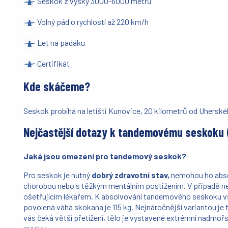
Seskok z výšky 3000-6000 metrů
Volný pád o rychlostí až 220 km/h
Let na padáku
Certifikát
Kde skáčeme?
Seskok probíhá na letišti Kunovice, 20 kilometrů od Uherskéh
Nejčastější dotazy k tandemovému seskoku 
Jaká jsou omezení pro tandemový seskok?
Pro seskok je nutný
dobrý zdravotní stav,
nemohou ho absol
chorobou nebo s těžkým mentálním postižením. V případě ne
ošetřujícím lékařem. K absolvování tandemového seskoku vša
povolená váha skokana je 115 kg. Nejnáročnější variantou j
vás čeká větší přetížení, tělo je vystavené extrémní nadmořsk