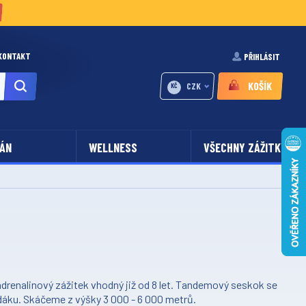
KONTAKT
PŘIHLÁSIT
KOŠÍK
CZK
KČ
ÁN
WELLNESS
VŠECHNY ZÁŽITKY
renalinový zážitek vhodný již od 8 let. Tandemový seskok se
padáku. Skáčeme z výšky 3 000 - 6 000 metrů.