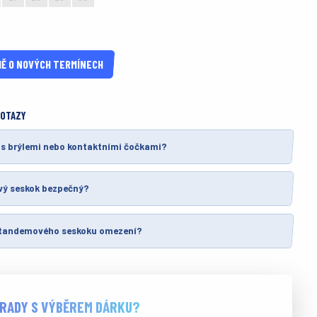
3
4
5
6
Ě O NOVÝCH TERMÍNECH
DOTAZY
 s brýlemi nebo kontaktními čočkami?
ý seskok bezpečný?
 tandemového seskoku omezení?
 RADY S VÝBĚREM DÁRKU?