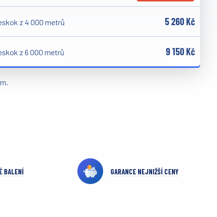
5 260 Kč
eskok z 4 000 metrů
9 150 Kč
eskok z 6 000 metrů
em.
É BALENÍ
GARANCE NEJNIŽŠÍ CENY