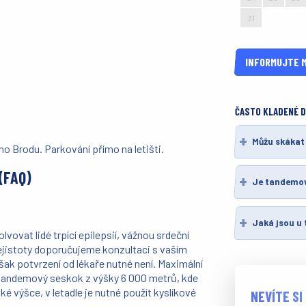
31
1
2
INFORMUJTE M
ČASTO KLADENÉ 
Můžu skákat
o Brodu. Parkování přímo na letišti.
(FAQ)
Je tandemov
Jaká jsou u
vovat lidé trpící epilepsií, vážnou srdeční
jistoty doporučujeme konzultaci s vaším
k potvrzení od lékaře nutné není. Maximální
e tandemový seskok z výšky 6 000 metrů, kde
é výšce, v letadle je nutné použít kyslíkové
NEVÍTE SI