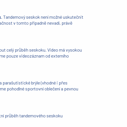
k
. Tandemový seskok není možné uskutečnit
ačnost v tomto případně nevadí, právě
ut celý průběh seskoku. Video má vysokou
ízíme pouze videozáznam od externího
parašutistické brýle (vhodné i přes
eme pohodlné sportovní oblečení a pevnou
letní průběh tandemového seskoku