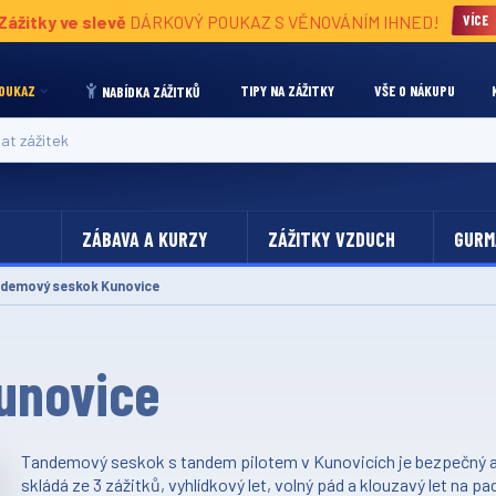
Zážitky ve slevě
DÁRKOVÝ POUKAZ S VĚNOVÁNÍM IHNED!
VÍCE
OUKAZ
TIPY NA ZÁŽITKY
VŠE O NÁKUPU
NABÍDKA ZÁŽITKŮ
 zážitek
ZÁBAVA A KURZY
ZÁŽITKY VZDUCH
GURM
ální:
demový seskok Kunovice
unovice
Tandemový seskok s tandem pilotem v Kunovicích je bezpečný ad
skládá ze 3 zážitků, vyhlídkový let, volný pád a klouzavý let na 