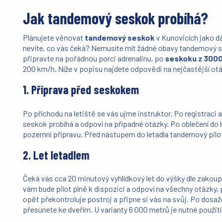
Jak tandemový seskok probíhá?
Plánujete věnovat
tandemový seskok
v Kunovicích jako d
nevíte, co vás čeká? Nemusíte mít žádné obavy tandemový s
připravte na pořádnou porci adrenalinu, po
seskoku z 3000
200 km/h. Níže v popisu najdete odpovědi na nejčastější 
1. Příprava před seskokem
Po příchodu na letiště se vás ujme instruktor, Po registraci
seskok probíhá a odpoví na případné otázky. Po oblečení do 
pozemní přípravu. Před nástupem do letadla tandemový pilot
2. Let letadlem
Čeká vás cca 20 minutový vyhlídkový let do výšky dle zakoup
vám bude pilot plně k dispozici a odpoví na všechny otázky,
opět překontroluje postroj a připne si vás na svůj. Po dosa
přesunete ke dveřím. U varianty 6 000 metrů je nutné použit