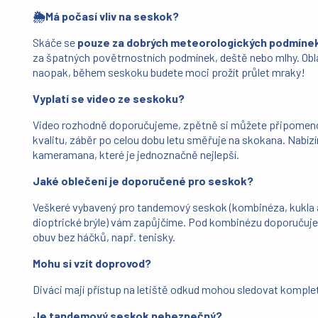
🌦️Má počasí vliv na seskok?
Skáče se
pouze za dobrých meteorologických podmíne
za špatných povětrnostních podmínek, deště nebo mlhy. Obl
naopak, během seskoku budete moci prožít průlet mraky!
Vyplatí se video ze seskoku?
Video rozhodně doporučujeme, zpětně si můžete připomeno
kvalitu, záběr po celou dobu letu směřuje na skokana. Nab
kameramana, které je jednoznačně nejlepší.
Jaké oblečení je doporučené pro seskok?
Veškeré vybavený pro tandemový seskok (kombinéza, kukla a 
dioptrické brýle) vám zapůjčíme. Pod kombinézu doporučuj
obuv bez háčků, např. tenisky.
Mohu si vzít doprovod?
Diváci mají přístup na letiště odkud mohou sledovat komp
Je tandemový seskok nebezpečný?