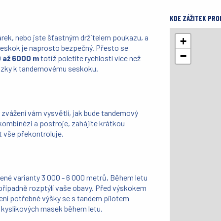
KDE ZÁŽITEK PRO
árek, nebo jste šťastným držitelem poukazu, a
+
eskok je naprosto bezpečný. Přesto se
−
 až 6000 m
totiž poletíte rychlostí více než
otázky k tandemovému seskoku.
 a zvážení vám vysvětlí, jak bude tandemový
kombinézi a postroje, zahájíte krátkou
 vše překontroluje.
ené varianty 3 000 - 6 000 metrů, Během letu
 případně rozptýlí vaše obavy. Před výskokem
žení potřebné výšky se s tandem pilotem
í kyslíkových masek během letu.