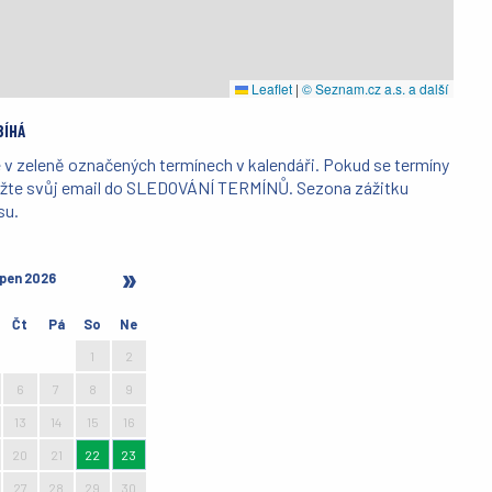
Leaflet
|
© Seznam.cz a.s. a další
BÍHÁ
v zeleně označených termínech v kalendáři. Pokud se termíny
ložte svůj email do SLEDOVÁNÍ TERMÍNŮ. Sezona zážitku
su.
pen 2026
Čt
Pá
So
Ne
30
31
1
2
6
7
8
9
13
14
15
16
20
21
22
23
27
28
29
30