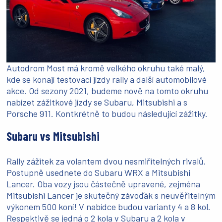
Autodrom Most má kromě velkého okruhu také malý,
kde se konají testovací jízdy rally a další automobilové
akce. Od sezony 2021, budeme nově na tomto okruhu
nabízet zážitkové jízdy se Subaru, Mitsubishi a s
Porsche 911. Kontkrétně to budou následující zážitky.
Subaru vs Mitsubishi
Rally zážitek za volantem dvou nesmiřitelných rivalů.
Postupně usednete do Subaru WRX a Mitsubishi
Lancer. Oba vozy jsou částečně upravené, zejména
Mitsubishi Lancer je skutečný závoďák s neuvěřitelným
výkonem 500 koní! V nabídce budou varianty 4 a 8 kol.
Respektivě se jedná o 2 kola v Subaru a 2 kola v