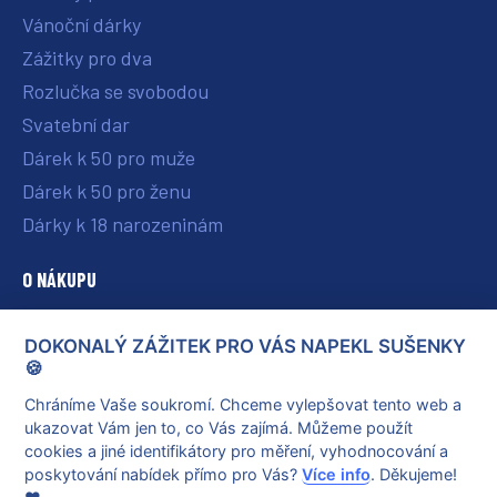
Vánoční dárky
Zážitky pro dva
Rozlučka se svobodou
Svatební dar
Dárek k 50 pro muže
Dárek k 50 pro ženu
Dárky k 18 narozeninám
O NÁKUPU
O nás
DOKONALÝ ZÁŽITEK PRO VÁS NAPEKL SUŠENKY
Vše o nákupu
🍪
Reklamace a vrácení poukazu
Chráníme Vaše soukromí. Chceme vylepšovat tento web a
ukazovat Vám jen to, co Vás zajímá. Můžeme použít
Obchodní podmínky
cookies a jiné identifikátory pro měření, vyhodnocování a
Ochrana osobních údajů
poskytování nabídek přímo pro Vás?
Více info
. Děkujeme!