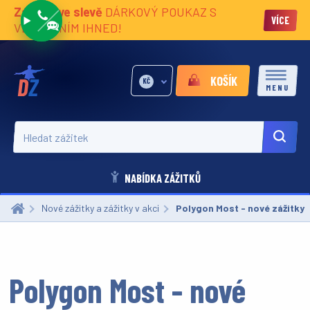
Zážitky ve slevě
DÁRKOVÝ POUKAZ S
VÍCE
VĚNOVÁNÍM IHNED!
KOŠÍK
KČ
MENU
Hledat zážitek
NABÍDKA ZÁŽITKŮ
Nové zážitky a zážitky v akci
Aktuální:
Polygon Most - nové zážitky
Polygon Most - nové