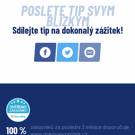
POŠLETE TIP SVÝM
BLÍZKÝM
Sdílejte tip na dokonalý zážitek!
zákazníků za poslední 3 měsíce
doporučuje
100 %
www.dokonalyzazitek.cz.