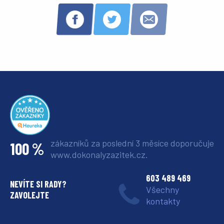
zákazníků za poslední 3 měsíce
doporučuje
100 %
www.dokonalyzazitek.cz.
603 489 469
NEVÍTE SI RADY?
Všechny
ZAVOLEJTE
kontakty