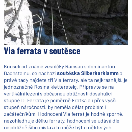
Via ferrata v soutěsce
Kousek od známé vesničky Ramsau s dominantou
Dachsteinu, se nachází
soutěska Silberkarklamm
a
právě tady najdete tři Via ferraty, ale ta nejkrásnější, je
jednoznačně Rosina klettersteig. Připravte se na
vertikální lezení s občasnou obtížností dosahující
stupně D. Ferrata je poměrně krátká a i přes vyšší
stupeň náročnosti, by neměla dělat problém i
začátečníkům. Hodnocení Via ferrat je hodně sporné,
nezohledňuje délku ferraty, hodnocení se udává dle
nejobtížnějšího místa a to může být u některých