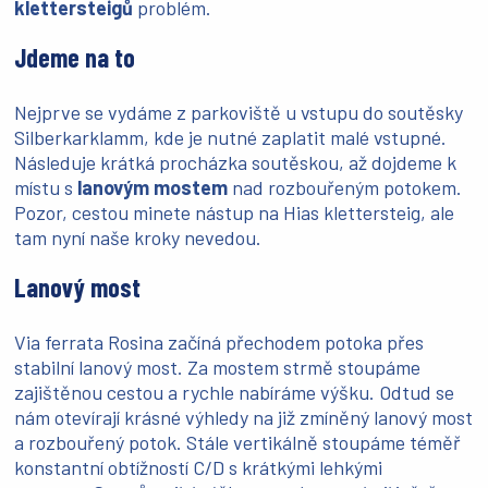
klettersteigů
problém.
Jdeme na to
Nejprve se vydáme z parkoviště u vstupu do soutěsky
Silberkarklamm, kde je nutné zaplatit malé vstupné.
Následuje krátká procházka soutěskou, až dojdeme k
místu s
lanovým mostem
nad rozbouřeným potokem.
Pozor, cestou minete nástup na Hias klettersteig, ale
tam nyní naše kroky nevedou.
Lanový most
Via ferrata Rosina začíná přechodem potoka přes
stabilní lanový most. Za mostem strmě stoupáme
zajištěnou cestou a rychle nabíráme výšku. Odtud se
nám otevírají krásné výhledy na již zmíněný lanový most
a rozbouřený potok. Stále vertikálně stoupáme téměř
konstantní obtížností C/D s krátkými lehkými