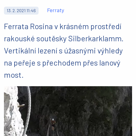
Ferraty
13. 2. 2021 11:46
Ferrata Rosina v krásném prostředí
rakouské soutěsky Silberkarklamm.
Vertikální lezení s úžasnými výhledy
na peřeje s přechodem přes lanový
most.