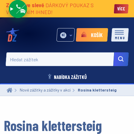
Zážitky ve slevě
DÁRKOVÝ POUKAZ S
VÍCE
VĚNOVÁNÍM IHNED!
KOŠÍK
KČ
MENU
Hledat zážitek
NABÍDKA ZÁŽITKŮ
Nové zážitky a zážitky v akci
Aktuální:
Rosina klettersteig
Rosina klettersteig