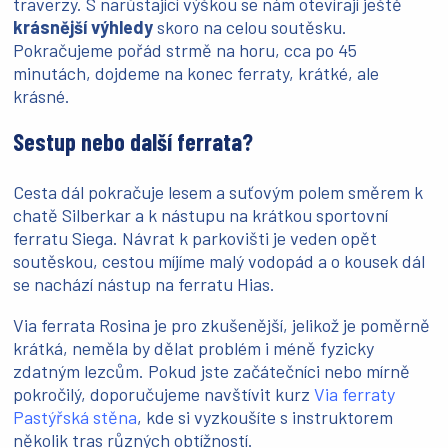
traverzy. S narůstající výškou se nám otevírají ještě
krásnější výhledy
skoro na celou soutěsku.
Pokračujeme pořád strmě na horu, cca po 45
minutách, dojdeme na konec ferraty, krátké, ale
krásné.
Sestup nebo další ferrata?
Cesta dál pokračuje lesem a suťovým polem směrem k
chatě Silberkar a k nástupu na krátkou sportovní
ferratu Siega. Návrat k parkovišti je veden opět
soutěskou, cestou míjíme malý vodopád a o kousek dál
se nachází nástup na ferratu Hias.
Via ferrata Rosina je pro zkušenější, jelikož je poměrně
krátká, neměla by dělat problém i méně fyzicky
zdatným lezcům. Pokud jste začátečníci nebo mírně
pokročilý, doporučujeme navštívit kurz
Via ferraty
Pastýřská stěna
, kde si vyzkoušíte s instruktorem
několik tras různých obtížností.