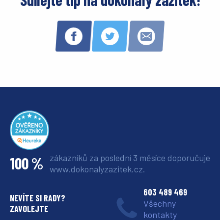
zákazníků za poslední 3 měsíce
doporučuje
100 %
www.dokonalyzazitek.cz.
603 489 469
NEVÍTE SI RADY?
Všechny
ZAVOLEJTE
kontakty