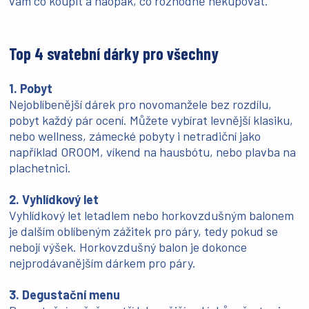
vám co koupit a naopak, co rozhodně nekupovat.
Top 4 svatební dárky pro všechny
1. Pobyt
Nejoblíbenější dárek pro novomanžele bez rozdílu,
pobyt každý pár ocení. Můžete vybírat levnější klasiku,
nebo wellness, zámecké pobyty i netradiční jako
například OROOM, víkend na hausbótu, nebo plavba na
plachetnici.
2. Vyhlídkový let
Vyhlídkový let letadlem nebo horkovzdušným balonem
je dalším oblíbeným zážitek pro páry, tedy pokud se
nebojí výšek. Horkovzdušný balon je dokonce
nejprodávanějším dárkem pro páry.
3. Degustační menu