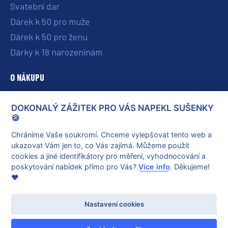
Svatební dar
Dárek k 50 pro muže
Dárek k 50 pro ženu
Dárky k 18 narozeninám
O NÁKUPU
O nás
DOKONALÝ ZÁŽITEK PRO VÁS NAPEKL SUŠENKY
Vše o nákupu
🍪
Reklamace a vrácení poukazu
Chráníme Vaše soukromí. Chceme vylepšovat tento web a
ukazovat Vám jen to, co Vás zajímá. Můžeme použít
Obchodní podmínky
cookies a jiné identifikátory pro měření, vyhodnocování a
Ochrana osobních údajů
poskytování nabídek přímo pro Vás?
Více info
. Děkujeme!
❤️
Nastavení cookies
© 2026 dokonalyzazitek.cz
Vytvořil
Net Magnet