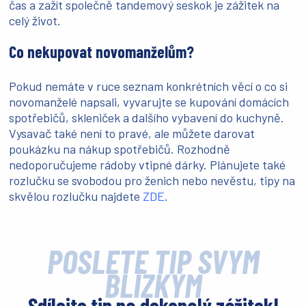
čas a zažít společně tandemový seskok je zážitek na
celý život.
Co nekupovat novomanželům?
Pokud nemáte v ruce seznam konkrétních věcí o co si
novomanželé napsali, vyvarujte se kupování domácích
spotřebičů, skleniček a dalšího vybavení do kuchyně.
Vysavač také není to pravé, ale můžete darovat
poukázku na nákup spotřebičů. Rozhodně
nedoporučujeme rádoby vtipné dárky. Plánujete také
rozlučku se svobodou pro ženich nebo nevěstu, tipy na
skvělou rozlučku najdete
ZDE
.
POŠLETE TIP SVÝM
BLÍZKÝM
Sdílejte tip na dokonalý zážitek!