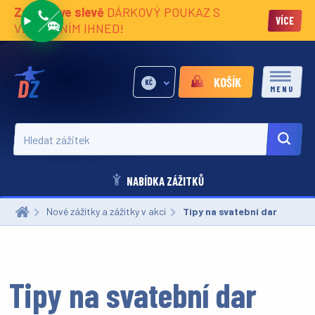
Zážitky ve slevě
DÁRKOVÝ POUKAZ S
VÍCE
VĚNOVÁNÍM IHNED!
KOŠÍK
KČ
MENU
Hledat zážitek
NABÍDKA ZÁŽITKŮ
Nové zážitky a zážitky v akci
Aktuální:
Tipy na svatební dar
Tipy na svatební dar