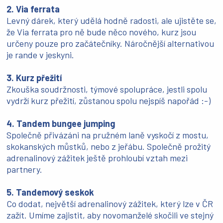
2. Via ferrata
Levný dárek, který udělá hodně radosti, ale ujistěte se,
že Via ferrata pro ně bude něco nového, kurz jsou
určeny pouze pro začátečníky. Náročnější alternativou
je rande v jeskyni.
3. Kurz přežití
Zkouška soudržnosti, týmové spolupráce, jestli spolu
vydrží kurz přežití, zůstanou spolu nejspíš napořád :-)
4. Tandem bungee jumping
Společně přivázáni na pružném laně vyskočí z mostu,
skokanských můstků, nebo z jeřábu. Společně prožitý
adrenalinový zážitek ještě prohloubí vztah mezi
partnery.
5. Tandemový seskok
Co dodat, největší adrenalinový zážitek, který lze v ČR
zažít. Umíme zajistit, aby novomanželé skočili ve stejný