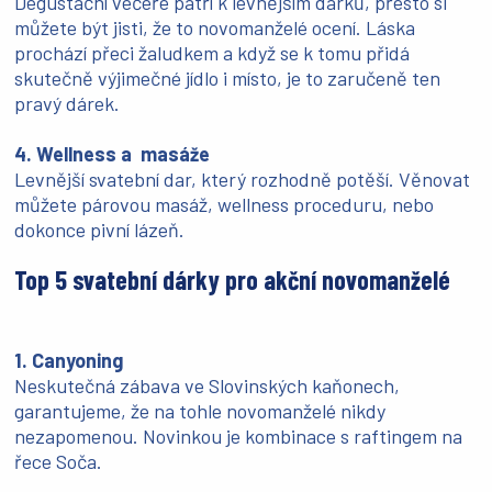
Degustační večeře patří k levnějším dárků, přesto si
můžete být jisti, že to novomanželé ocení. Láska
prochází přeci žaludkem a když se k tomu přidá
skutečně výjimečné jídlo i místo, je to zaručeně ten
pravý dárek.
4. Wellness a masáže
Levnější svatební dar, který rozhodně potěší. Věnovat
můžete párovou masáž, wellness proceduru, nebo
dokonce pivní lázeň.
Top 5 svatební dárky pro akční novomanželé
1. Canyoning
Neskutečná zábava ve Slovinských kaňonech,
garantujeme, že na tohle novomanželé nikdy
nezapomenou. Novinkou je kombinace s raftingem na
řece Soča.