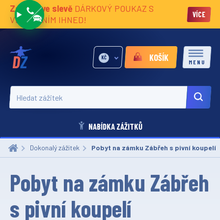
Zážitky ve slevě
DÁRKOVÝ POUKAZ S
VÍCE
VĚNOVÁNÍM IHNED!
KOŠÍK
KČ
MENU
Hledat zážitek
NABÍDKA ZÁŽITKŮ
Dokonalý zážitek
Aktuální:
Pobyt na zámku Zábřeh s pivní koupelí
Pobyt na zámku Zábřeh
s pivní koupelí