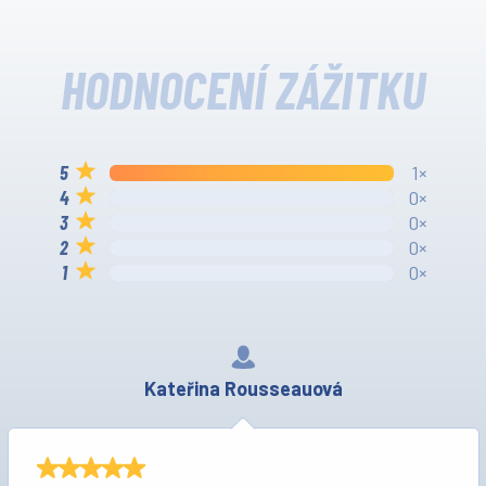
HODNOCENÍ ZÁŽITKU
1×
0×
0×
0×
0×
Kateřina Rousseauová