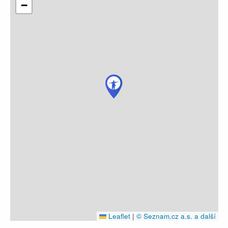
−
Leaflet
|
© Seznam.cz a.s. a další