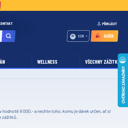
KONTAKT
PŘIHLÁSIT
KOŠÍK
CZK
KČ
ÁN
WELLNESS
VŠECHNY ZÁŽITKY
 hodnotě 9 000,- a nechte toho, komu je dárek určen, ať si
e zážitků.