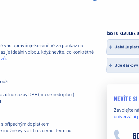
ČASTO KLADENÉ 
otě vás opravňuje ke směně za poukaz na
Jaká je pla
az je ideální volbou, když nevíte, co konkrétně
azů
.
Jde dárkový 
touží
zdílné sazby DPH (nic se nedoplácí)
NEVÍTE SI
u
Zavolejte n
univerzální
ci s případným doplatkem
je možné vytvořit rezervaci termínu
6