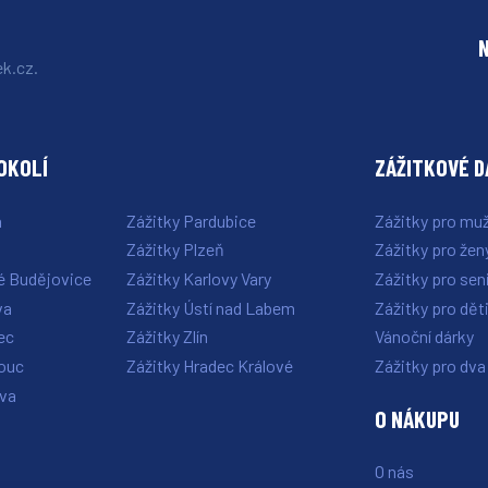
k.cz.
OKOLÍ
ZÁŽITKOVÉ 
a
Zážitky Pardubice
Zážitky pro mu
Zážitky Plzeň
Zážitky pro žen
é Budějovice
Zážitky Karlovy Vary
Zážitky pro sen
va
Zážitky Ústí nad Labem
Zážitky pro dět
ec
Zážitky Zlín
Vánoční dárky
ouc
Zážitky Hradec Králové
Zážitky pro dva
ava
O NÁKUPU
O nás