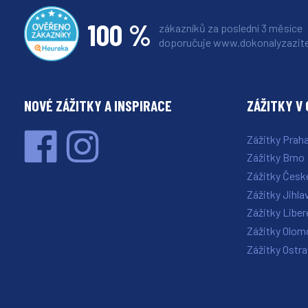
100 %
zákazníků za poslední 3 měsíce
doporučuje www.dokonalyzazite
NOVÉ ZÁŽITKY A INSPIRACE
ZÁŽITKY V 
Zážitky Prah
Zážitky Brno
Zážitky Česk
Zážitky Jihla
Zážitky Liber
Zážitky Olom
Zážitky Ostr