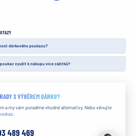
DOTAZY
tnost dárkového poukazu?
poukaz využít k nákupu více zážitků?
 RADY S VÝBĚREM DÁRKU?
ám a my vám poradíme vhodné alternativy. Nebo věnujte
 poukaz
.
03 489 469