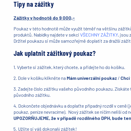
Tipy na zážitky
Zážitky v hodnotě do 9 000,-
Poukaz v této hodnotě může využít téměř na většinu zážitků
produktů. Nabídky najdete v sekci
VŠECHNY ZÁŽITKY
, jsou 
Držitel poukazu si může samozřejmě doplatit za dražší zážit
Jak uplatnit zážitkový poukaz?
1. Vyberte si zážitek, který chcete, a přidejte ho do košíku.
2. Dole v košíku klikněte na
Mám univerzální poukaz
/
Chci
3. Zadejte číslo zážitku vašeho původního poukazu. Získáte 
původního zážitku.
4. Dokončete objednávku a doplaťte případný rozdíl v ceně (je
poukaz, peníze nevracíme). Nový zážitek se ničím neliší od
UPOZORŇUJEME, že v případě rozdílného DPH, bude tent
5. Užijte si váš dokonalý zážitek!