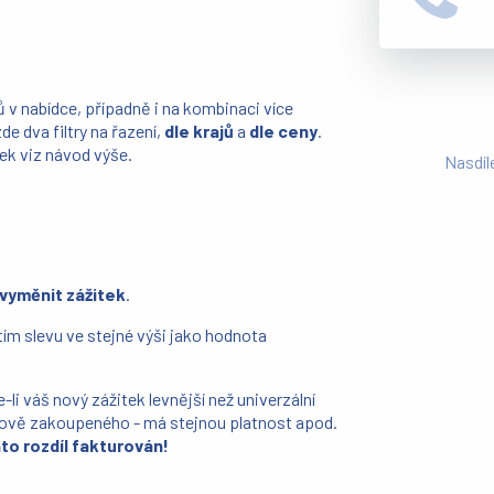
 v nabídce, případně i na kombinaci více
zde dva filtry na řazení,
dle krajů
a
dle ceny
.
ek viz návod výše.
Nasdíl
 vyměnit zážitek
.
tím slevu ve stejné výši jako hodnota
-li váš nový zážitek levnější než univerzální
 nově zakoupeného - má stejnou platnost apod.
o rozdíl fakturován!