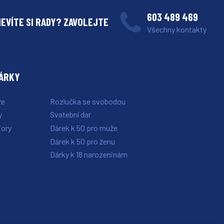
603 489 469
NEVÍTE SI RADY? ZAVOLEJTE
Všechny kontakty
DÁRKY
že
Rozlučka se svobodou
y
Svatební dar
iory
Dárek k 50 pro muže
i
Dárek k 50 pro ženu
Dárky k 18 narozeninám