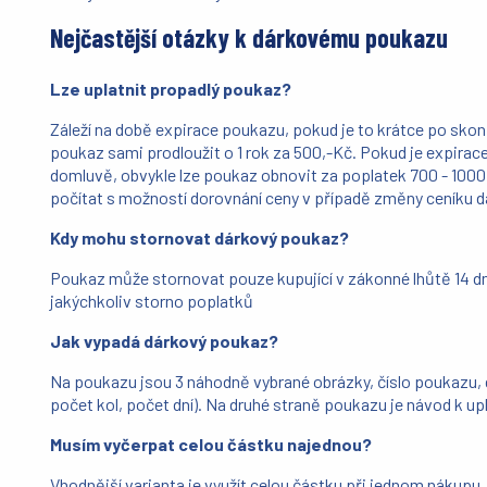
Nejčastější otázky k dárkovému poukazu
Lze uplatnit propadlý poukaz?
Záleží na době expirace poukazu, pokud je to krátce po skon
poukaz sami prodloužit o 1 rok za 500,-Kč. Pokud je expirace 
domluvě, obvykle lze poukaz obnovit za poplatek 700 - 1000
počítat s možností dorovnání ceny v případě změny ceníku d
Kdy mohu stornovat dárkový poukaz?
Poukaz může stornovat pouze kupující v zákonné lhůtě 14 dn
jakýchkoliv storno poplatků
Jak vypadá dárkový poukaz?
Na poukazu jsou 3 náhodně vybrané obrázky, číslo poukazu, d
počet kol, počet dní). Na druhé straně poukazu je návod k up
Musím vyčerpat celou částku najednou?
Vhodnější varianta je využít celou částku při jednom nákupu,