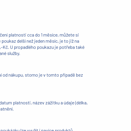
čení platnosti cca do 1 měsíce, můžete si
poukaz delší než jeden měsíc, je to již na
,-Kč. U propadlého poukazu je potřeba také
ané služby.
í od nákupu, storno je v tomto případě bez
atum platnosti, název zážitku a údaje (délka,
latnění.
 poukázku lze využít i navíce produktů.