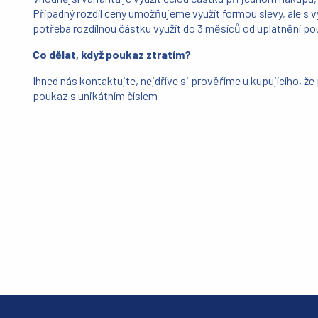
Případný rozdíl ceny umožňujeme využít formou slevy, ale s v
potřeba rozdílnou částku využít do 3 měsíců od uplatnění p
Co dělat, když poukaz ztratím?
Ihned nás kontaktujte, nejdříve si prověříme u kupujícího, ž
poukaz s unikátním číslem