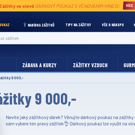
Zážitky ve slevě
DÁRKOVÝ POUKAZ S VĚNOVÁNÍM IHNED!
VÍCE
OUKAZ
TIPY NA ZÁŽITKY
VŠE O NÁKUPU
NABÍDKA ZÁŽITKŮ
 zážitek
ZÁBAVA A KURZY
ZÁŽITKY VZDUCH
GURM
ážitky 9 000,-
žitky 9 000,-
Nevíte jaký zážitkový dárek? Věnujte dárkový poukaz na zážitky v
sám vybere ten pravý zážitek👌 Dárkový poukaz lze využít na víc