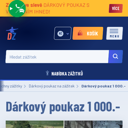
Zážitky ve slevě
DÁRKOVÝ POUKAZ S
VÍCE
VĚNOVÁNÍM IHNED!
KOŠÍK
KČ
MENU
Hledat zážitek
NABÍDKA ZÁŽITKŮ
echny zážitky
Dárkový poukaz na zážitek
Aktuální:
Dárkový poukaz 1 000.-
Dárkový poukaz 1 000.-