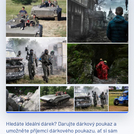
Hledáte ideální dárek? Darujte dárkový poukaz a
umožněte příjemci dárkového poukazu, ať si sám