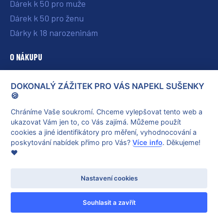
Dárek k 50 pro muže
Dárek k 50 pro ženu
Dárky k 18 narozeninám
O NÁKUPU
O nás
DOKONALÝ ZÁŽITEK PRO VÁS NAPEKL SUŠENKY
Vše o nákupu
🍪
Reklamace a vrácení poukazu
Chráníme Vaše soukromí. Chceme vylepšovat tento web a
ukazovat Vám jen to, co Vás zajímá. Můžeme použít
Obchodní podmínky
cookies a jiné identifikátory pro měření, vyhodnocování a
Ochrana osobních údajů
poskytování nabídek přímo pro Vás?
Více info
. Děkujeme!
❤️
Nastavení cookies
© 2026 dokonalyzazitek.cz
Vytvořil
Net Magnet
Souhlasit a zavřít