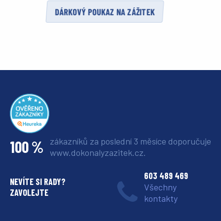
DÁRKOVÝ POUKAZ NA ZÁŽITEK
zákazníků za poslední 3 měsíce
doporučuje
100 %
www.dokonalyzazitek.cz.
603 489 469
NEVÍTE SI RADY?
Všechny
ZAVOLEJTE
kontakty