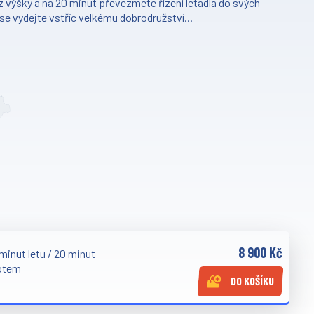
 výšky a na 20 minut převezmete řízení letadla do svých
 se vydejte vstříc velkému dobrodružství...
8 900 Kč
minut letu / 20 minut
lotem
DO KOŠÍKU