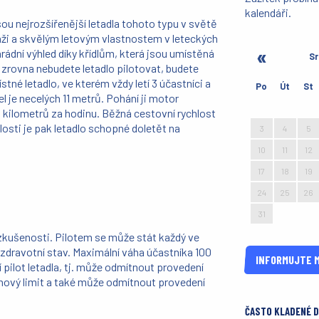
kalendáři.
sou nejrozšířenější letadla tohoto typu v světě
áži a skvělým letovým vlastnostem v leteckých
ádní výhled díky křídlům, která jsou umístěná
Sr
ž zrovna nebudete letadlo pilotovat, budete
stné letadlo, ve kterém vždy letí 3 účastníci a
Po
Út
St
el je necelých 11 metrů. Pohání ji motor
27
28
29
0 kilometrů za hodinu. Běžná cestovní rychlost
losti je pak letadlo schopné doletět na
3
4
5
10
11
12
17
18
19
24
25
26
31
1
2
 zkušenosti. Pilotem se může stát každý ve
ý zdravotní stav. Maximální váha účastníka 100
INFORMUJTE M
pilot letadla, tj. může odmítnout provedení
ový limit a také může odmítnout provedení
ČASTO KLADENÉ 