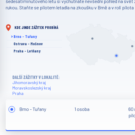
šedesátiminutového letu si vychutnáte nevšední pohled na svět z
rukou. Staňte se pilotem letadla na zkoušku v Brně a v roli pilota
KDE JINDE ZÁŽITEK PROBÍHÁ
Brno - Tuřany
Ostrava - Mošnov
Praha - Letňany
DALŠÍ ZÁŽITKY V LOKALITĚ:
Jihomoravský kraj
Moravskoslezský kraj
Praha
Brno - Tuřany
1 osoba
60 
pi