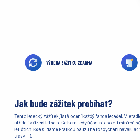
VÝMĚNA ZÁŽITKU ZDARMA
Jak bude zážitek probíhat?
Tento letecký zážitek jistě ocení každý fanda letadel. V letad
střídají v řízení letadla. Celkem tedy účastník poletí minimá
letištích, kde si dáme krátkou pauzu na rozdýchání návalu ad
trasy :-).