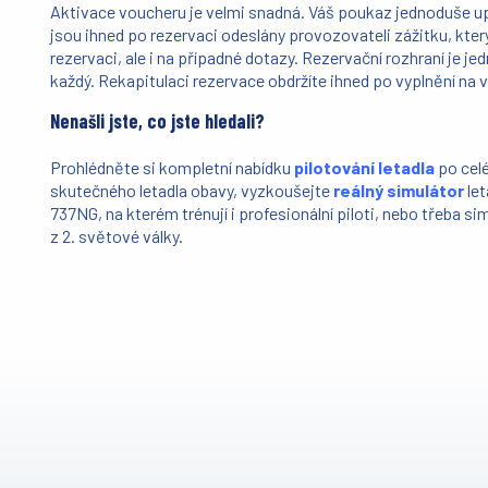
Aktivace voucheru je velmi snadná. Váš poukaz jednoduše u
jsou ihned po rezervaci odeslány provozovateli zážitku, kter
rezervaci, ale i na případné dotazy. Rezervační rozhraní je j
každý. Rekapitulaci rezervace obdržíte ihned po vyplnění na v
Nenašli jste, co jste hledali?
Prohlédněte si kompletní nabídku
pilotování letadla
po cel
skutečného letadla obavy, vyzkoušejte
reálný simulátor
le
737NG, na kterém trénují i profesionální piloti, nebo třeba s
z 2. světové války.