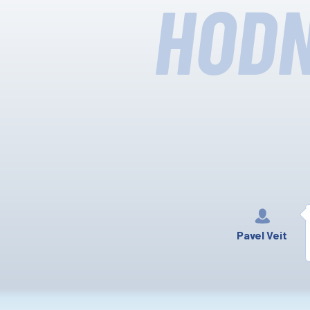
HODN
Pavel Veit