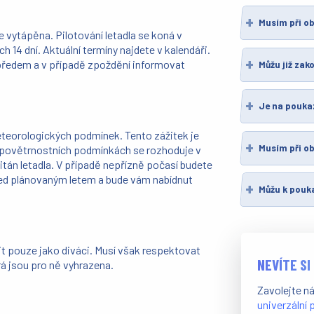
Musím při o
je vytápěna. Pilotování letadla se koná v
14 dní. Aktuální termíny najdete v kalendáři.
 předem a v případě zpoždění informovat
Můžu již zak
Je na pouka
teorologických podmínek. Tento zážitek je
Musím při ob
). O povětrnostních podmínkách se rozhoduje v
itán letadla. V případě nepřízně počasí budete
před plánovaným letem a bude vám nabídnut
Můžu k pouk
t pouze jako diváci. Musí však respektovat
NEVÍTE SI
rá jsou pro ně vyhrazena.
Zavolejte n
univerzální