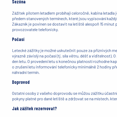
Sezóna
Zážitek pilotem letadlem probíhají celoročně, kabina letadla 
předem stanovených termínech, které jsou vypisování každých 
Zákazník je povinen se dostavit na letiště alespoň 15 minut
provozovatele telefonicky.
Počasí
Letecké zážitky je možné uskutečnit pouze za příznivých me
výrazně závislý na počasí (tj. síla větru, déšť a viditelnost
den letu. O provedení letu s konečnou platností rozhodne kap
o zrušení letu informováni telefonicky minimálně 2 hodiny 
náhradní termín.
Doprovod
Ostatní osoby z vašeho doprovodu se můžou zážitku účastni
pokyny platné pro dané letiště a zdržovat se na místech, kte
Jak zážitek rezervovat?