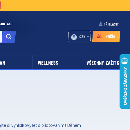
KONTAKT
PŘIHLÁSIT
KOŠÍK
CZK
KČ
ÁN
WELLNESS
VŠECHNY ZÁŽITKY
ejte si vyhlídkový let s pilotováním! Během