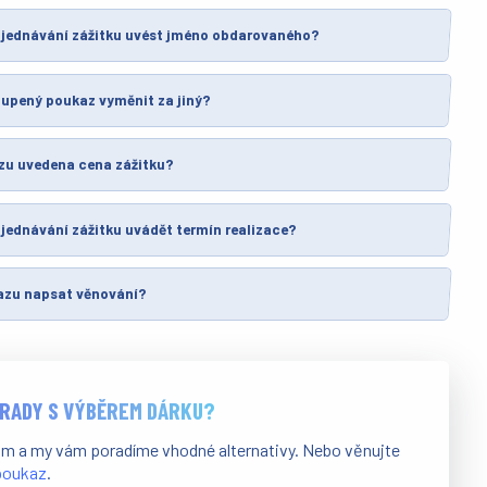
bjednávání zážitku uvést jméno obdarovaného?
oupený poukaz vyměnit za jiný?
zu uvedena cena zážitku?
jednávání zážitku uvádět termín realizace?
azu napsat věnování?
 RADY S VÝBĚREM DÁRKU?
ám a my vám poradíme vhodné alternativy. Nebo věnujte
 poukaz
.