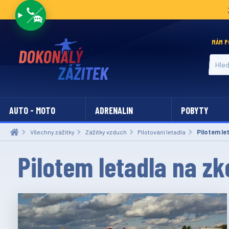
MÁM P
Hledat
AUTO - MOTO
ADRENALIN
POBYTY
Všechny zážitky
Zážitky vzduch
Pilotování letadla
Aktuální:
Pilotem le
Pilotem letadla na z