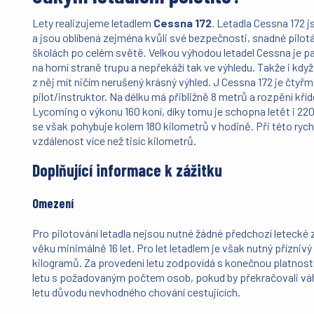
Lety realizujeme letadlem
Cessna 172
. Letadla Cessna 172 j
a jsou oblíbená zejména kvůli své bezpečnosti, snadné pilot
školách po celém světě. Velkou výhodou letadel Cessna je par
na horní straně trupu a nepřekáží tak ve výhledu. Takže i kdy
z něj mít ničím nerušený krásný výhled. J Cessna 172 je čtyřmí
pilot/instruktor. Na délku má přibližně 8 metrů a rozpění kříd
Lycoming o výkonu 160 koní, díky tomu je schopna letět i 22
se však pohybuje kolem 180 kilometrů v hodině. Při této rych
vzdálenost více než tisíc kilometrů.
Doplňující informace k zážitku
Omezení
Pro pilotování letadla nejsou nutné žádné předchozí letecké
věku minimálně 16 let. Pro let letadlem je však nutný přízniv
kilogramů. Za provedení letu zodpovídá s konečnou platností 
letu s požadovaným počtem osob, pokud by překračovali váh
letu důvodu nevhodného chování cestujících.