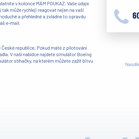
platníte v kolonce MÁM POUKAZ. Vaše údaje
ý tak může rychleji reagovat nejen na vaši
6
ednoduché a přehledné a zvládne to opravdu
áš e-mail.
é České republice. Pokud máte z pilotování
tadla. V naší nabídce najdete simulátor Boeing
imulátor stíhačky, na kterém můžete zažít bitvu
Nasdíl