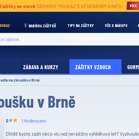
Zážitky ve slevě
DÁRKOVÝ POUKAZ S VĚNOVÁNÍM IHNED!
VÍCE
OUKAZ
TIPY NA ZÁŽITKY
VŠE O NÁKUPU
NABÍDKA ZÁŽITKŮ
 zážitek
ZÁBAVA A KURZY
ZÁŽITKY VZDUCH
GURM
tadla na zkoušku v Brně
koušku v Brně
1 Hodnocení
/5
Chtěli byste zažít něco víc než jen běžný vyhlídkový let? Vyzkouš