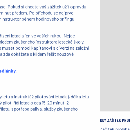
se. Pokud si chcete váš zážitek užít opravdu
 minut předem. Po příchodu se nejprve
 instruktor během hodinového brífingu
řízení letadla jen ve vašich rukou. Nejde
hledem zkušeného instruktora letecké školy.
 muset pomoci kapitánovi s diverzí na záložní
a, a zda dokážete s klidem řešit nouzové
Medlánky.
letu a instruktáž pilotování letadla), délka letu
 pilot řídí letadlo cca 15-20 minut, 2
příletu, spotřeba paliva, služby zkušeného
KDY ZÁŽITEK PRO
Zážitek probíhá