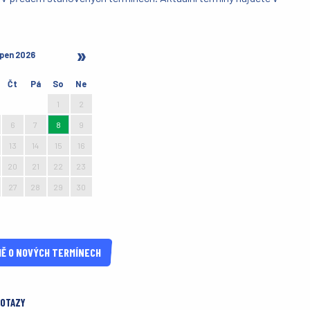
pen 2026
Čt
Pá
So
Ne
30
31
1
2
6
7
8
9
13
14
15
16
20
21
22
23
27
28
29
30
3
4
5
6
Ě O NOVÝCH TERMÍNECH
DOTAZY