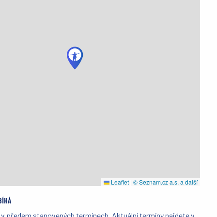
Leaflet
|
© Seznam.cz a.s. a další
BÍHÁ
 v předem stanovených termínech. Aktuální termíny najdete v