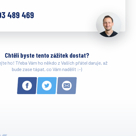
03 489 469
Chtěli byste tento zážitek dostat?
ejte ho! Třeba Vám ho někdo z Vašich přátel daruje, až
bude zase tápat, co Vám nadělit :-)