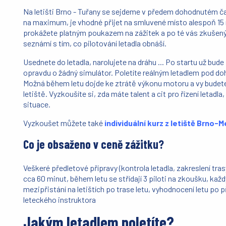
Na letišti Brno - Tuřany se sejdeme v předem dohodnutém ča
na maximum, je vhodné přijet na smluvené místo alespoň 15
prokážete platným poukazem na zážitek a po té vás zkušený
seznámí s tím, co pilotování letadla obnáší.
Usednete do letadla, narolujete na dráhu ... Po startu už bude 
opravdu o žádný simulátor. Poletíte reálným letadlem pod do
Možná během letu dojde ke ztrátě výkonu motoru a vy budete
letiště. Vyzkoušíte si, zda máte talent a cit pro řízení letadl
situace.
Vyzkoušet můžete také
individuální kurz z letiště Brno-
Co je obsaženo v ceně zážitku?
Veškeré předletové přípravy (kontrola letadla, zakreslení trasy 
cca 60 minut, během letu se střídají 3 piloti na zkoušku, každý
mezipřistání na letištích po trase letu, vyhodnocení letu po 
leteckého instruktora
Jakým letadlem poletíte?