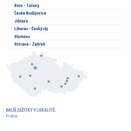
Brno - Tuřany
České Budějovice
Jihlava
Liberec - Český ráj
Olomouc
Ostrava - Zábřeh
Plzeň
Praha
Příbram
Prostějov
Sazená
Vyškov
DALŠÍ ZÁŽITKY V LOKALITĚ:
Praha