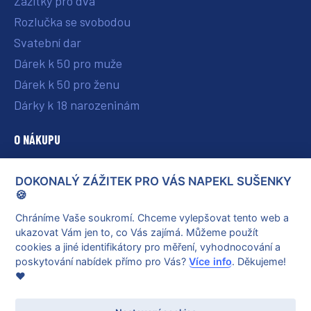
Zážitky pro dva
Rozlučka se svobodou
Svatební dar
Dárek k 50 pro muže
Dárek k 50 pro ženu
Dárky k 18 narozeninám
O NÁKUPU
O nás
DOKONALÝ ZÁŽITEK PRO VÁS NAPEKL SUŠENKY
Vše o nákupu
🍪
Reklamace a vrácení poukazu
Chráníme Vaše soukromí. Chceme vylepšovat tento web a
ukazovat Vám jen to, co Vás zajímá. Můžeme použít
Obchodní podmínky
cookies a jiné identifikátory pro měření, vyhodnocování a
Ochrana osobních údajů
poskytování nabídek přímo pro Vás?
Více info
. Děkujeme!
❤️