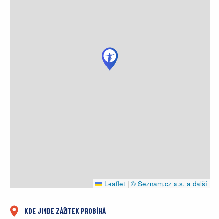
Leaflet
|
© Seznam.cz a.s. a další
KDE JINDE ZÁŽITEK PROBÍHÁ