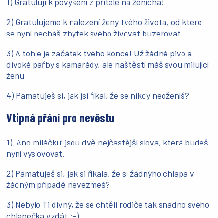
1) Gratuluji k povýšení z přítele na ženicha!
2) Gratulujeme k nalezení ženy tvého života, od které
se nyní necháš zbytek svého živovat buzerovat.
3) A tohle je začátek tvého konce! Už žádné pivo a
divoké pařby s kamarády, ale naštěstí máš svou milující
ženu
4) Pamatuješ si, jak jsi říkal, že se nikdy neoženíš?
Vtipná přání pro nevěstu
1) Ano miláčku‘ jsou dvě nejčastější slova, která budeš
nyní vyslovovat.
2) Pamatuješ si, jak si říkala, že si žádnýho chlapa v
žádným případě nevezmeš?
3) Nebylo Ti divný, že se chtěli rodiče tak snadno svého
chlapečka vzdát :-)