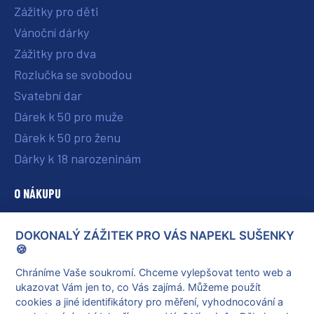
Zážitky pro děti
Vánoční dárky
Zážitky pro dva
Rozlučka se svobodou
Svatební dar
Dárek k 50 pro muže
Dárek k 50 pro ženu
Dárky k 18 narozeninám
O NÁKUPU
O nás
DOKONALÝ ZÁŽITEK PRO VÁS NAPEKL SUŠENKY
Vše o nákupu
🍪
Reklamace a vrácení poukazu
Chráníme Vaše soukromí. Chceme vylepšovat tento web a
ukazovat Vám jen to, co Vás zajímá. Můžeme použít
Obchodní podmínky
cookies a jiné identifikátory pro měření, vyhodnocování a
Ochrana osobních údajů