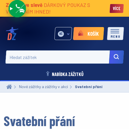
Zážitky ve slevě
DÁRKOVÝ POUKAZ S
VÍCE
VĚNOVÁNÍM IHNED!
KOŠÍK
KČ
MENU
Hledat zážitek
NABÍDKA ZÁŽITKŮ
Nové zážitky a zážitky v akci
Aktuální:
Svatební přání
Svatební přání