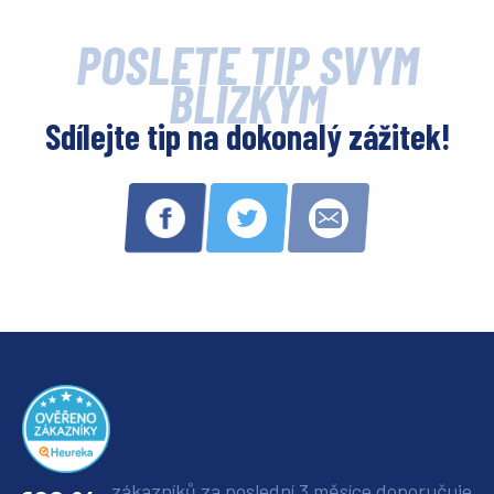
POŠLETE TIP SVÝM
BLÍZKÝM
Sdílejte tip na dokonalý zážitek!
zákazníků za poslední 3 měsíce
doporučuje