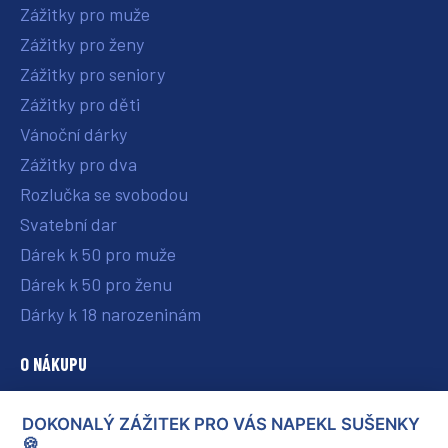
Zážitky pro muže
Zážitky pro ženy
Zážitky pro seniory
Zážitky pro děti
Vánoční dárky
Zážitky pro dva
Rozlučka se svobodou
Svatební dar
Dárek k 50 pro muže
Dárek k 50 pro ženu
Dárky k 18 narozeninám
O NÁKUPU
O nás
DOKONALÝ ZÁŽITEK PRO VÁS NAPEKL SUŠENKY
Vše o nákupu
🍪