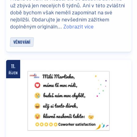
už zbývá jen necelých 6 týdnů. Ani v této zvláštní
době bychom však neměli zapomínat na své
nejbližší. Obdarujte je nevšedním zážitkem
doplněným origináln...
Zobrazit více
VĚNOVÁNÍ
11.
ŘÍJEN