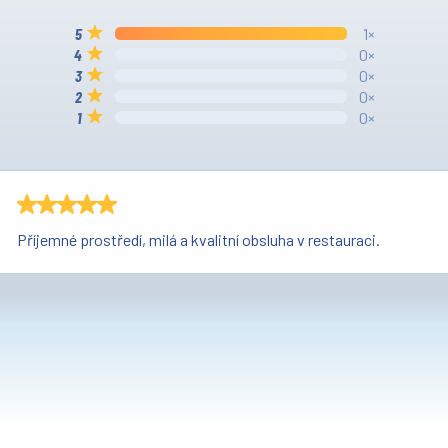
1×
0×
0×
0×
0×
Příjemné prostředí, milá a kvalitní obsluha v restauraci.