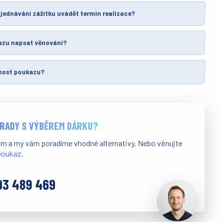
jednávání zážitku uvádět termín realizace?
azu napsat věnování?
tnost poukazu?
 RADY S VÝBĚREM DÁRKU?
ám a my vám poradíme vhodné alternativy. Nebo věnujte
 poukaz
.
03 489 469