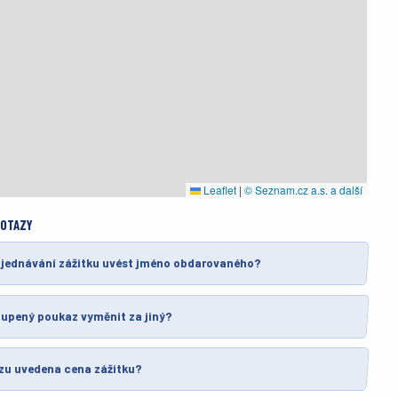
Leaflet
|
© Seznam.cz a.s. a další
DOTAZY
bjednávání zážitku uvést jméno obdarovaného?
oupený poukaz vyměnit za jiný?
zu uvedena cena zážitku?