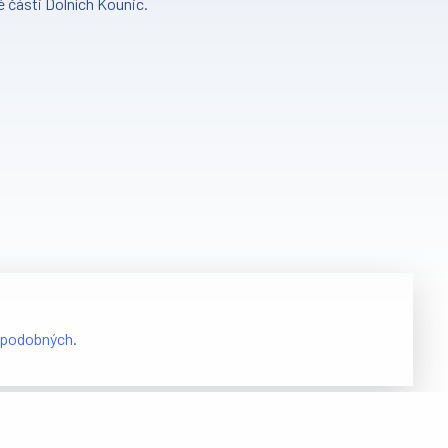
é části Dolních Kounic.
podobných
.