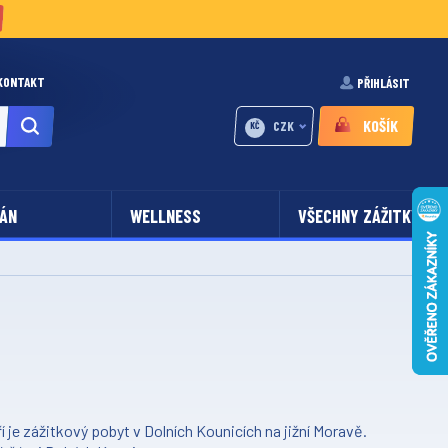
KONTAKT
PŘIHLÁSIT
KOŠÍK
CZK
KČ
ÁN
WELLNESS
VŠECHNY ZÁŽITKY
je zážitkový pobyt v Dolních Kounicích na jižní Moravě.