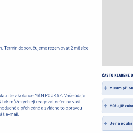
nin. Termín doporučujeme rezervovat 2 měsíce
ČASTO KLADENÉ 
Musím při o
platníte v kolonce MÁM POUKAZ. Vaše údaje
ý tak může rychleji reagovat nejen na vaši
Můžu již zak
ednoduché a přehledné a zvládne to opravdu
áš e-mail.
Je na pouka