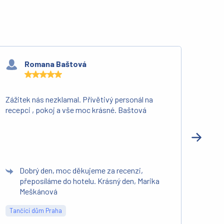
Romana Baštová
Zážitek nás nezklamal. Přívětivý personál na
Byli 
recepci , pokoj a vše moc krásné. Baštová
si ho
Dobrý den, moc děkujeme za recenzi,
D
přeposíláme do hotelu. Krásný den, Marika
h
Meškánová
M
Tančící dům Praha
Well