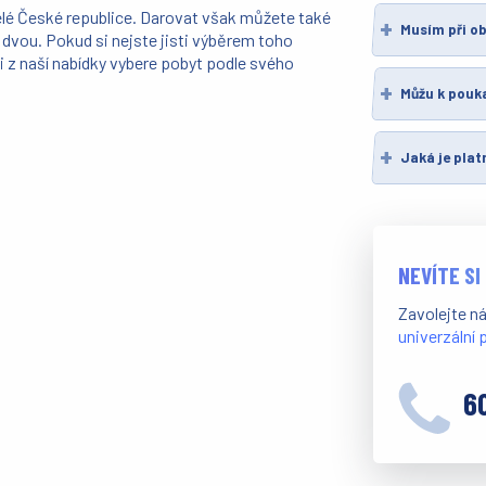
lé České republice. Darovat však můžete také
Musím při ob
 dvou. Pokud si nejste jisti výběrem toho
i z naší nabídky vybere pobyt podle svého
Můžu k pouk
Jaká je pla
NEVÍTE SI
Zavolejte n
univerzální
6