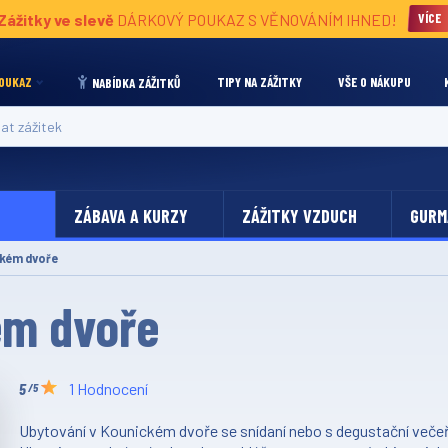
Zážitky ve slevě
DÁRKOVÝ POUKAZ S VĚNOVÁNÍM IHNED!
VÍCE
OUKAZ
TIPY NA ZÁŽITKY
VŠE O NÁKUPU
NABÍDKA ZÁŽITKŮ
 zážitek
ZÁBAVA A KURZY
ZÁŽITKY VZDUCH
GURM
ckém dvoře
ém dvoře
1 Hodnocení
/5
Ubytování v Kounickém dvoře se snídaní nebo s degustační večeří 