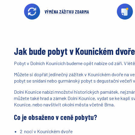
VÝMĚNA ZÁŽITKU ZDARMA
Jak bude pobyt v Kounickém dvoře
Pobyt v Dolních Kounicích budeme opět nabíze od září. V lét
Můžete si dopřát jedinečný zážitek v Kounickém dvoře na ve 
pobyt se snídaní nebo gurmánský pobyt s degustační večeří v
Dolní Kounice nabízí množství historických památek, nejzná
můžete také hrad a zámek Dolní Kounice, vydat se ke kapli sv
Kounice, nebo navštívit okolní města včetně Brna.
Co je obsaženo v ceně pobytu?
2 noci v Kounickém dvoře