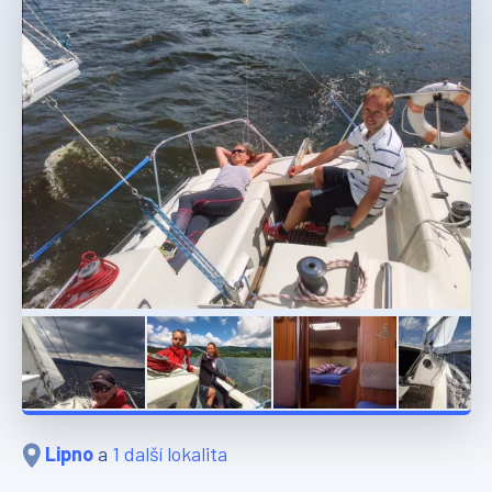
Lipno
a
1 další lokalita