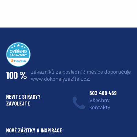
zákazníků za poslední 3 měsíce
doporučuje
100 %
www.dokonalyzazitek.cz.
603 489 469
NEVÍTE SI RADY?
Všechny
ZAVOLEJTE
kontakty
NOVÉ ZÁŽITKY A INSPIRACE