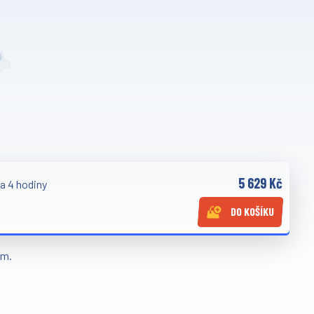
5 629 Kč
a 4 hodiny
DO KOŠÍKU
em.