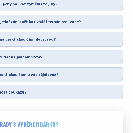
oupený poukaz vyměnit za jiný?
jednávání zážitku uvádět termín realizace?
 na praktickou část doprovod?
třídat na jednom voze?
raktickou část u vás půjčit vůz?
tnost poukazu?
 RADY S VÝBĚREM DÁRKU?