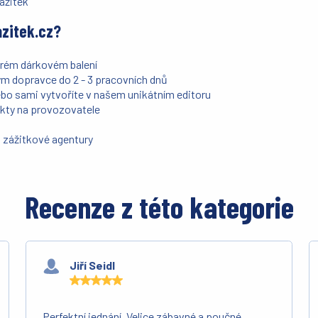
ážitek
azitek.cz?
rém dárkovém balení
ým dopravce do 2 - 3 pracovních dnů
ebo sami vytvoříte v našem unikátním editoru
akty na provozovatele
 zážitkové agentury
Recenze z této kategorie
Jiří Seidl
Perfektní jednání. Velice zábavné a poučné.