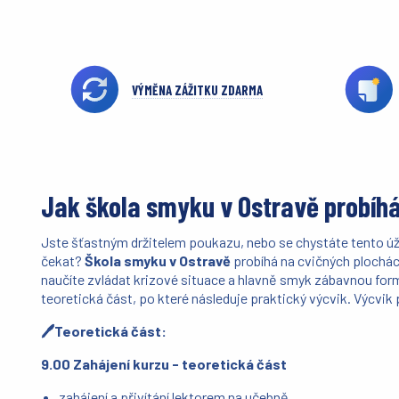
VÝMĚNA ZÁŽITKU ZDARMA
Jak škola smyku v Ostravě probíh
Jste šťastným držitelem poukazu, nebo se chystáte tento úža
čekat?
Škola smyku
v Ostravě
probíhá na cvičných plochác
naučíte zvládat krizové situace a hlavně smyk zábavnou form
teoretická část, po které následuje praktický výcvik.
Výcvik 
🖊️Teoretická část:
9.00 Zahájení kurzu - teoretická část
zahájení a přivítání lektorem na učebně