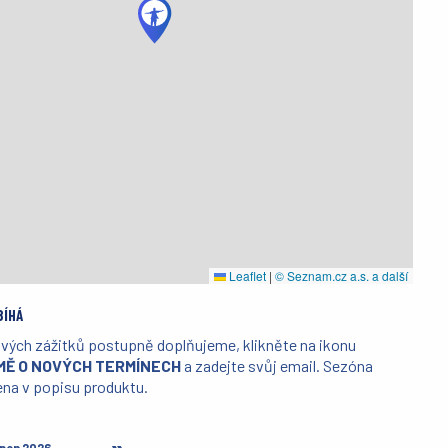
Leaflet
|
© Seznam.cz a.s. a další
BÍHÁ
ivých zážitků postupně doplňujeme, klikněte na ikonu
MĚ O NOVÝCH TERMÍNECH
a zadejte svůj email. Sezóna
ena v popisu produktu.