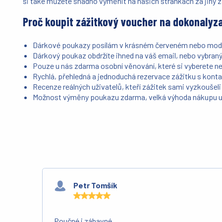
si také můžete snadno vyměnit na našich stránkách za jiný z
Proč koupit zážitkový voucher na dokonalyz
Dárkové poukazy posílám v krásném červeném nebo mod
Dárkový poukaz obdržíte ihned na váš email, nebo vybran
Pouze u nás zdarma osobní věnování, které si vyberete n
Rychlá, přehledná a jednoduchá rezervace zážitku s kont
Recenze reálných uživatelů, kteří zážitek sami vyzkoušeli
Možnost výměny poukazu zdarma, velká výhoda nákupu u
Petr Tomšík
Poučné i zábavné