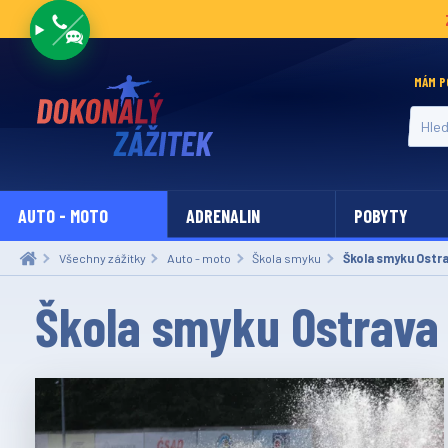
MÁM P
Hledat
AUTO - MOTO
ADRENALIN
POBYTY
Všechny zážitky
Auto - moto
Škola smyku
Aktuální:
Škola smyku Ostr
Škola smyku Ostrava