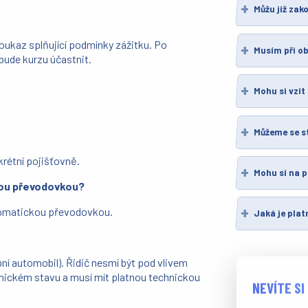
Můžu již zak
oukaz splňující podmínky zážitku. Po
Musím při ob
bude kurzu účastnit.
Mohu si vzít
Můžeme se s
nkrétní pojišťovně.
Mohu si na p
kou převodovkou?
utomatickou převodovkou.
Jaká je pla
ní automobil). Řidič nesmí být pod vlivem
hnickém stavu a musí mít platnou technickou
NEVÍTE SI