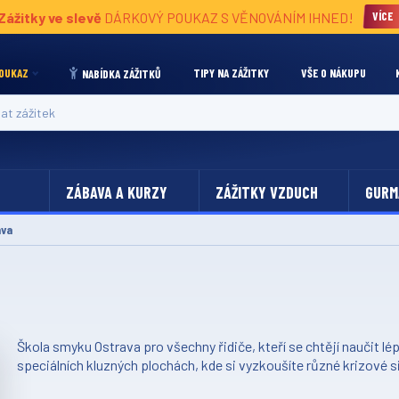
Zážitky ve slevě
DÁRKOVÝ POUKAZ S VĚNOVÁNÍM IHNED!
VÍCE
OUKAZ
TIPY NA ZÁŽITKY
VŠE O NÁKUPU
NABÍDKA ZÁŽITKŮ
 zážitek
ZÁBAVA A KURZY
ZÁŽITKY VZDUCH
GURM
ava
Škola smyku Ostrava pro všechny řidiče, kteří se chtějí naučit l
speciálních kluzných plochách, kde si vyzkoušíte různé krizové 