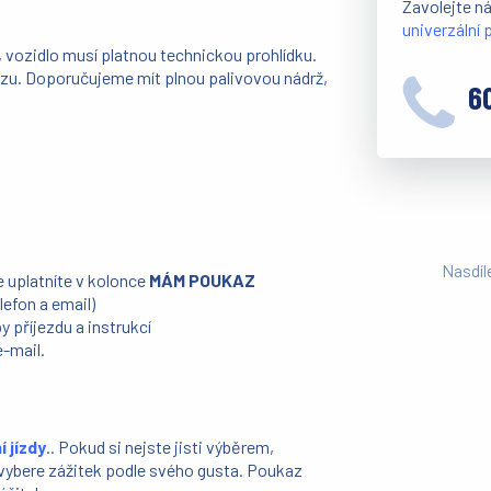
Zavolejte n
univerzální
 vozidlo musí platnou technickou prohlídku.
azu. Doporučujeme mít plnou palivovou nádrž,
6
Nasdíl
 uplatníte v kolonce
MÁM POUKAZ
lefon a email)
 příjezdu a instrukcí
e-mail.
 jízdy
.. Pokud si nejste jisti výběrem,
y vybere zážitek podle svého gusta. Poukaz