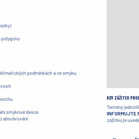
kázky)
y polygonu
ch klimatických podmínkách a ve smyku
avostí
KDY ZÁŽITEK PRO
povrchu
Termíny jednotl
ální smykové desce
INFORMUJTE 
 o absolvování
zážitku je uved