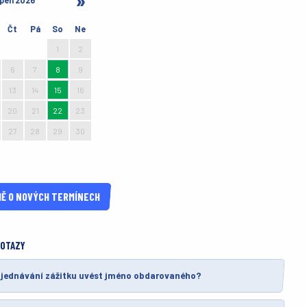
pen 2026
Čt
Pá
So
Ne
30
31
1
2
6
7
8
9
13
14
15
16
20
21
22
23
27
28
29
30
3
4
5
6
Ě O NOVÝCH TERMÍNECH
DOTAZY
bjednávání zážitku uvést jméno obdarovaného?