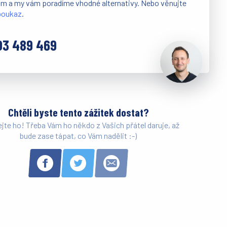
ám a my vám poradíme vhodné alternativy. Nebo věnujte
 poukaz
.
03 489 469
Chtěli byste tento zážitek dostat?
ejte ho! Třeba Vám ho někdo z Vašich přátel daruje, až
bude zase tápat, co Vám nadělit :-)