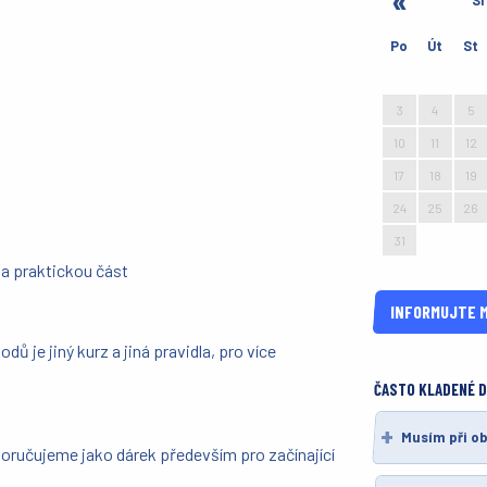
Sr
Po
Út
St
27
28
29
3
4
5
10
11
12
17
18
19
24
25
26
31
1
2
na praktickou část
INFORMUJTE M
ů je jiný kurz a jiná pravidla, pro více
ČASTO KLADENÉ 
Musím při o
oručujeme jako dárek především pro začínající