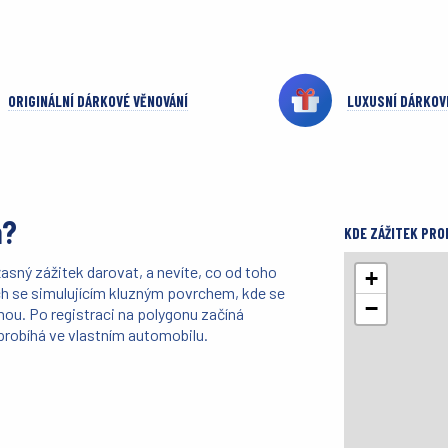
ORIGINÁLNÍ DÁRKOVÉ VĚNOVÁNÍ
LUXUSNÍ DÁRKOV
á?
KDE ZÁŽITEK PRO
sný zážitek darovat, a nevíte, co od toho
+
h se simulujícím kluzným povrchem, kde se
−
ou. Po registraci na polygonu začíná
probíhá ve vlastním automobilu.