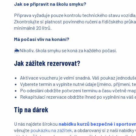
Jak se připravit na školu smyku?
Příprava vyžaduje pouze kontrolu technického stavu vozidla,
Zkontrolujte si platnost povinného ručení a řidičského průk
minimálně 20 litrů.
Má počasí vliv na konání?
🌦️Nikoliv, škola smyku se koná za každého počasí.
Jak zážitek rezervovat?
Aktivace voucheru je velmi snadná. Váš poukaz jednoduše
Vyberete termín a vyplníte nutné údaje (jméno, příjmení, te
Po odeslání obdržíte potvrzení termínu a času včetně mapy
Rekapitulaci rezervace obdržíte ihned po vyplnění na váš 
Tip na dárek
U nás najdete širokou
nabídku kurzů bezpečné i sportovní
věnujte
poukázku na zážitek
, a obdarovaný si z naší nabídk