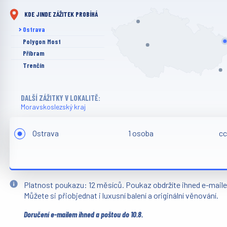
KDE JINDE ZÁŽITEK PROBÍHÁ
Ostrava
Polygon Most
Příbram
Trenčín
DALŠÍ ZÁŽITKY V LOKALITĚ:
Moravskoslezský kraj
Ostrava
1 osoba
cc
Platnost poukazu: 12 měsíců. Poukaz obdržíte ihned e-mail
Můžete si přiobjednat i luxusní balení a originální věnování.
Doručení e-mailem ihned a poštou do 10.8.