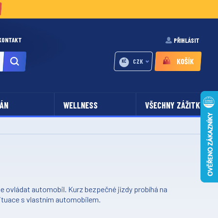
KONTAKT
PŘIHLÁSIT
KOŠÍK
CZK
KČ
ÁN
WELLNESS
VŠECHNY ZÁŽITKY
épe ovládat automobil. Kurz bezpečné jízdy probíhá na
situace s vlastním automobilem.