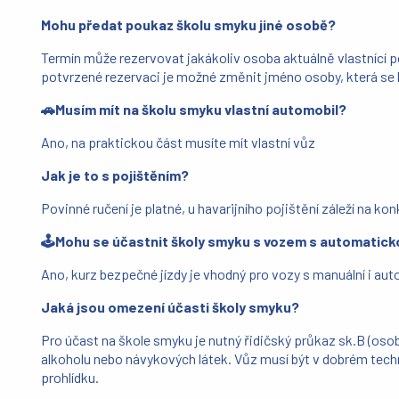
Mohu předat poukaz školu smyku jiné osobě?
Termín může rezervovat jakákoliv osoba aktuálně vlastnící p
potvrzené rezervaci je možné změnit jméno osoby, která se 
🚗Musím mít na školu smyku vlastní automobil?
Ano, na praktickou část musíte mít vlastní vůz
Jak je to s pojištěním?
Povinné ručení je platné, u havarijního pojištění záleží na ko
🕹️Mohu se účastnit školy smyku s vozem s automatic
Ano, kurz bezpečné jízdy je vhodný pro vozy s manuální i a
Jaká jsou omezení účasti školy smyku?
Pro účast na škole smyku je nutný řidičský průkaz sk.B (osob
alkoholu nebo návykových látek. Vůz musí být v dobrém tec
prohlídku.