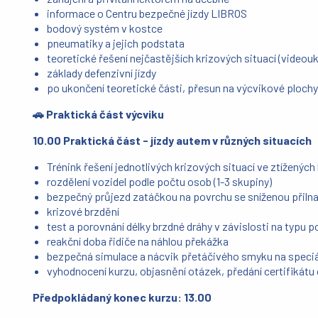
informace o Centru bezpečné jízdy LIBROS
bodový systém v kostce
pneumatiky a jejich podstata
teoretické řešení nejčastějších krizových situací (videou
základy defenzivní jízdy
po ukončení teoretické části, přesun na výcvikové ploch
🚗 Praktická část výcviku
10.00 Praktická část - jízdy autem v různých situacích
Trénink řešení jednotlivých krizových situací ve ztížený
rozdělení vozidel podle počtu osob (1-3 skupiny)
bezpečný průjezd zatáčkou na povrchu se sníženou přiln
krizové brzdění
test a porovnání délky brzdné dráhy v závislosti na typu 
reakční doba řidiče na náhlou překážka
bezpečná simulace a nácvik přetáčivého smyku na speci
vyhodnocení kurzu, objasnění otázek, předání certifikátu
Předpokládaný konec kurzu: 13.00