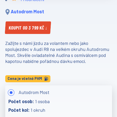
Autodrom Most
KOUPIT OD 3 799 KČ ↓
Zažijte s námi jízdu za volantem nebo jako
spolujezdec v Audi R8 na velkém okruhu Autodromu
Most. Skvěle ovladatelné Audina s osmiválcem pod
kapotou nabídne pořádnou dávku emocí.
Cena je včetně PHM
Autodrom Most
1 osoba
1 okruh