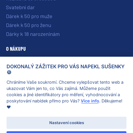
Svatební dar
Dárek k 50 pro muže
Dárek k 50 pro ženu
Dárky k 18 narozeninám
O NÁKUPU
O nás
DOKONALÝ ZÁŽITEK PRO VÁS NAPEKL SUŠENKY
Vše o nákupu
🍪
Reklamace a vrácení poukazu
Chráníme Vaše soukromí. Chceme vylepšovat tento web a
ukazovat Vám jen to, co Vás zajímá. Můžeme použít
Obchodní podmínky
cookies a jiné identifikátory pro měření, vyhodnocování a
Ochrana osobních údajů
poskytování nabídek přímo pro Vás?
Více info
. Děkujeme!
❤️
Nastavení cookies
© 2026 dokonalyzazitek.cz
Vytvořil
Net Magnet