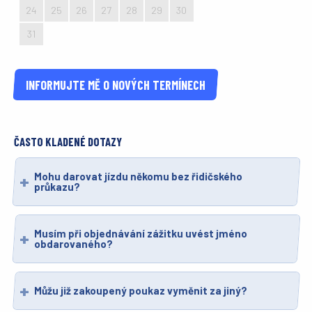
24
25
26
27
28
29
30
31
1
2
3
4
5
6
INFORMUJTE MĚ O NOVÝCH TERMÍNECH
ČASTO KLADENÉ DOTAZY
Mohu darovat jízdu někomu bez řidičského
průkazu?
Musím při objednávání zážitku uvést jméno
obdarovaného?
Můžu již zakoupený poukaz vyměnit za jiný?