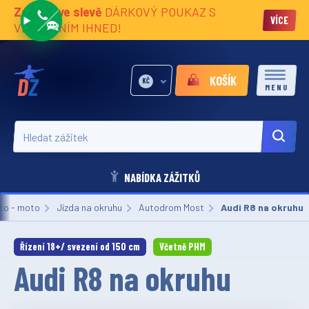
Zážitky ve slevě
DÁRKOVÝ POUKAZ S
VÍCE
VĚNOVÁNÍM IHNED!
KOŠÍK
KČ
MENU
Hledat zážitek
NABÍDKA ZÁŽITKŮ
to - moto
Jízda na okruhu
Autodrom Most
Aktuální:
Audi R8 na okruhu
Řízení 18+/ svezení od 150 cm
Včetně PHM
Audi R8 na okruhu