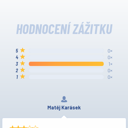
HODNOCENÍ ZÁŽITKU
0×
0×
1×
0×
0×
Matěj Karásek