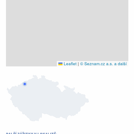
Leaflet
|
© Seznam.cz a.s. a další