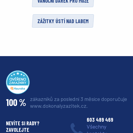
VÁNOČNÍ DÁREK PRO MUŽE
ZÁŽITKY ÚSTÍ NAD LABEM
zákazníků za poslední 3 měsíce
doporučuje
100 %
www.dokonalyzazitek.cz.
603 489 469
NEVÍTE SI RADY?
Všechny
ZAVOLEJTE