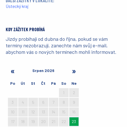
DALŠÍ ZÁŽITKY V LOKALITĚ:
Ústecký kraj
KDY ZÁŽITEK PROBÍHÁ
Jízdy probíhají od dubna do října, pokud se vám
termíny nezobrazují, zanechte nám svůj e-mail,
abychom vás o nových termínech mohli informovat.
Srpen 2026
Po
Út
St
Čt
Pá
So
Ne
27
28
29
30
31
1
2
3
4
5
6
7
8
9
10
11
12
13
14
15
16
17
18
19
20
21
22
23