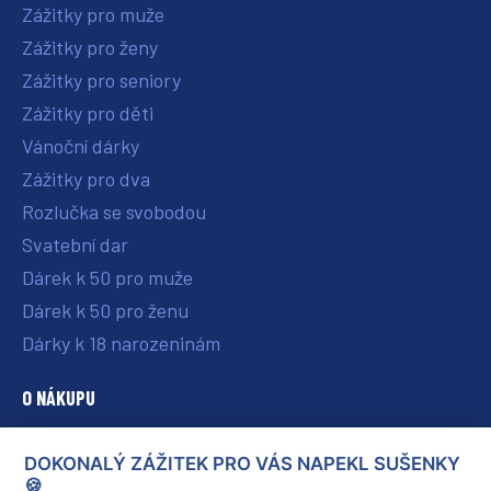
Zážitky pro muže
Zážitky pro ženy
Zážitky pro seniory
Zážitky pro děti
Vánoční dárky
Zážitky pro dva
Rozlučka se svobodou
Svatební dar
Dárek k 50 pro muže
Dárek k 50 pro ženu
Dárky k 18 narozeninám
O NÁKUPU
O nás
DOKONALÝ ZÁŽITEK PRO VÁS NAPEKL SUŠENKY
Vše o nákupu
🍪