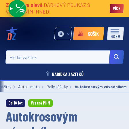
Zážitky ve slevě
DÁRKOVÝ POUKAZ S
VÍCE
VĚNOVÁNÍM IHNED!
KOŠÍK
KČ
MENU
Hledat zážitek
NABÍDKA ZÁŽITKŮ
zážitky
Auto - moto
Rally zážitky
Aktuální:
Autokrosovým závodníkem
Od 18 let
Včetně PHM
Autokrosovým