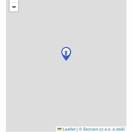
−
Leaflet
|
© Seznam.cz a.s. a další