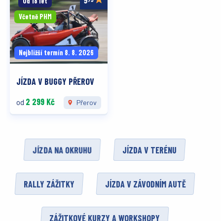
Od 18 let
Včetně PHM
Nejbližší termín 8. 8. 2026
JÍZDA V BUGGY PŘEROV
2 299 Kč
od
Přerov
JÍZDA NA OKRUHU
JÍZDA V TERÉNU
RALLY ZÁŽITKY
JÍZDA V ZÁVODNÍM AUTĚ
ZÁŽITKOVÉ KURZY A WORKSHOPY