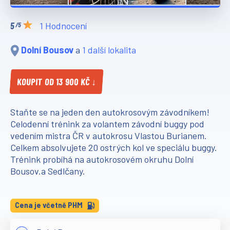
1 Hodnocení
/5
Dolní Bousov
a
1 další lokalita
KOUPIT OD 13 900 KČ ↓
Staňte se na jeden den autokrosovým závodníkem!
Celodenní trénink za volantem závodní buggy pod
vedením mistra ČR v autokrosu Vlastou Burianem.
Celkem absolvujete 20 ostrých kol ve speciálu buggy.
Trénink probíhá na autokrosovém okruhu Dolní
Bousov.a Sedlčany.
Cena je včetně PHM