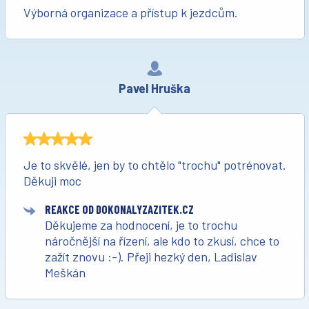
Výborná organizace a přístup k jezdcům.
Pavel Hruška
Je to skvělé, jen by to chtělo "trochu" potrénovat.
Děkuji moc
REAKCE OD DOKONALYZAZITEK.CZ
Děkujeme za hodnocení, je to trochu
náročnější na řízení, ale kdo to zkusí, chce to
zažít znovu :-). Přeji hezký den, Ladislav
Meškán