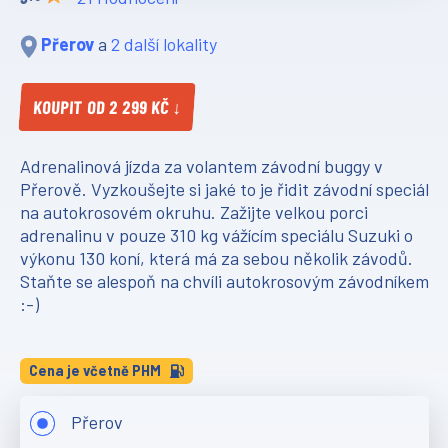
Přerov
a
2 další lokality
KOUPIT OD 2 299 KČ ↓
Adrenalinová jízda za volantem závodní buggy v
Přerově. Vyzkoušejte si jaké to je řidit závodní speciál
na autokrosovém okruhu. Zažijte velkou porci
adrenalinu v pouze 310 kg vážícím speciálu Suzuki o
výkonu 130 koní, která má za sebou několik závodů.
Staňte se alespoň na chvíli autokrosovým závodníkem
:-)
Cena je včetně PHM
Přerov