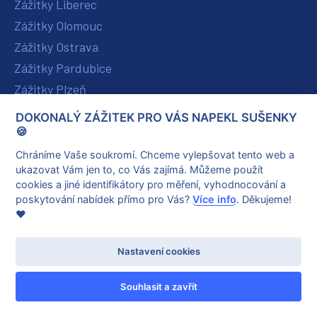
Zážitky Liberec
Zážitky Olomouc
Zážitky Ostrava
Zážitky Pardubice
Zážitky Plzeň
Zážitky Karlovy Vary
DOKONALÝ ZÁŽITEK PRO VÁS NAPEKL SUŠENKY
Zážitky Ústí nad Labem
🍪
Zážitky Zlín
Chráníme Vaše soukromí. Chceme vylepšovat tento web a
ukazovat Vám jen to, co Vás zajímá. Můžeme použít
Zážitky Hradec Králové
cookies a jiné identifikátory pro měření, vyhodnocování a
poskytování nabídek přímo pro Vás?
Více info
. Děkujeme!
ZÁŽITKOVÉ DÁRKY
❤️
Zážitky pro muže
Nastavení cookies
Zážitky pro ženy
Zážitky pro seniory
Souhlasit a zavřít
Zážitky pro děti