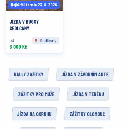
Nejbližší termín 23. 8. 2026
JÍZDA V BUGGY
SEDLČANY
od
Sedlčany
3 000 Kč
RALLY ZÁŽITKY
JÍZDA V ZÁVODNÍM AUTĚ
ZÁŽITKY PRO MUŽE
JÍZDA V TERÉNU
JÍZDA NA OKRUHU
ZÁŽITKY OLOMOUC