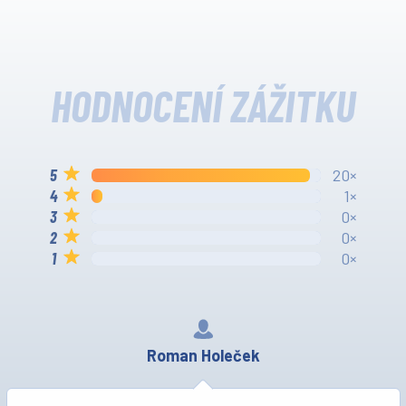
HODNOCENÍ ZÁŽITKU
20×
1×
0×
0×
0×
Roman Holeček