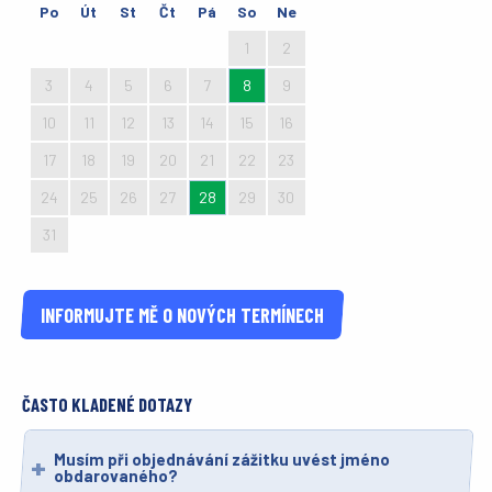
Po
Út
St
Čt
Pá
So
Ne
27
28
29
30
31
1
2
3
4
5
6
7
8
9
10
11
12
13
14
15
16
17
18
19
20
21
22
23
24
25
26
27
28
29
30
31
1
2
3
4
5
6
INFORMUJTE MĚ O NOVÝCH TERMÍNECH
ČASTO KLADENÉ DOTAZY
Musím při objednávání zážitku uvést jméno
obdarovaného?