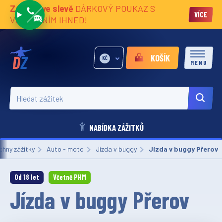
Zážitky ve slevě
DÁRKOVÝ POUKAZ S
VÍCE
VĚNOVÁNÍM IHNED!
KOŠÍK
KČ
MENU
Hledat zážitek
NABÍDKA ZÁŽITKŮ
chny zážitky
Auto - moto
Jízda v buggy
Aktuální:
Jízda v buggy Přerov
Od 18 let
Včetně PHM
Jízda v buggy Přerov