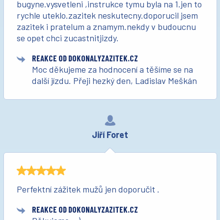
bugyne.vysvetleni ,instrukce tymu byla na 1.jen to
rychle uteklo.zazitek neskutecny.doporucil jsem
zazitek i pratelum a znamym.nekdy v budoucnu
se opet chci zucastnitjizdy.
REAKCE OD DOKONALYZAZITEK.CZ
Moc děkujeme za hodnocení a těšíme se na
další jízdu. Přeji hezký den, Ladislav Meškán
Jiří Foret
Perfektní zážitek mužů jen doporučit .
REAKCE OD DOKONALYZAZITEK.CZ