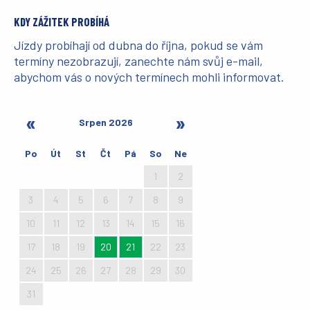
KDY ZÁŽITEK PROBÍHÁ
Jízdy probíhají od dubna do října, pokud se vám
termíny nezobrazují, zanechte nám svůj e-mail,
abychom vás o nových termínech mohli informovat.
Srpen 2026
Po
Út
St
Čt
Pá
So
Ne
27
28
29
30
31
1
2
3
4
5
6
7
8
9
10
11
12
13
14
15
16
17
18
19
20
21
22
23
24
25
26
27
28
29
30
31
1
2
3
4
5
6