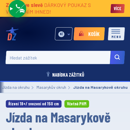
Zážitky ve slevě
DÁRKOVÝ POUKAZ S
VÍCE
VĚNOVÁNÍM IHNED!
KOŠÍK
KČ
MENU
Hledat zážitek
NABÍDKA ZÁŽITKŮ
Jízda na okruhu
Masarykův okruh
Aktuální:
Jízda na Masarykově okruhu
Řízení 18+/ svezení od 150 cm
Včetně PHM
Jízda na Masarykově