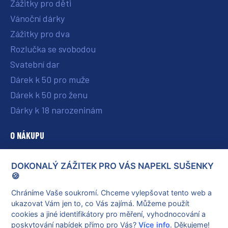
Zážitky pro děti
Vánoční dárky
Zážitky pro dva
Rozlučka se svobodou
Svatební dar
Dárek k 50 pro muže
Dárek k 50 pro ženu
Dárky k 18 narozeninám
O NÁKUPU
O nás
DOKONALÝ ZÁŽITEK PRO VÁS NAPEKL SUŠENKY
Vše o nákupu
🍪
Reklamace a vrácení poukazu
Chráníme Vaše soukromí. Chceme vylepšovat tento web a
ukazovat Vám jen to, co Vás zajímá. Můžeme použít
Obchodní podmínky
cookies a jiné identifikátory pro měření, vyhodnocování a
Ochrana osobních údajů
poskytování nabídek přímo pro Vás?
Více info
. Děkujeme!