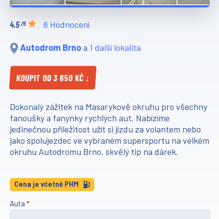
6 Hodnocení
/5
Autodrom Brno
a
1 další lokalita
KOUPIT OD 3 650 KČ ↓
Dokonalý zážitek na Masarykově okruhu pro všechny
fanoušky a fanynky rychlých aut. Nabízíme
jedinečnou příležitost užít si jízdu za volantem nebo
jako spolujezdec ve vybraném supersportu na velkém
okruhu Autodromu Brno, skvělý tip na dárek.
Cena je včetně PHM
Auta