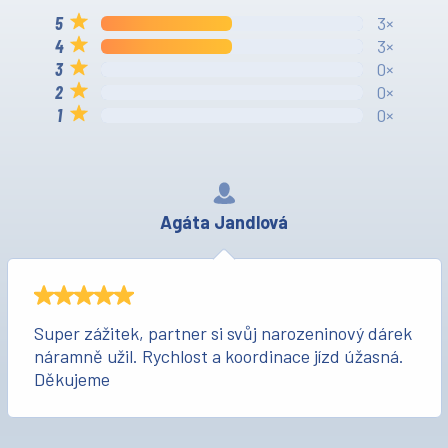
3×
3×
0×
0×
0×
Agáta Jandlová
Super zážitek, partner si svůj narozeninový dárek
náramně užil. Rychlost a koordinace jízd úžasná.
Děkujeme