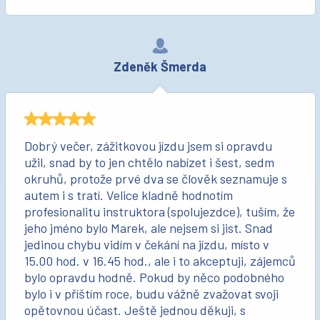
Zdeněk Šmerda
Dobrý večer, zážitkovou jízdu jsem si opravdu
užil, snad by to jen chtělo nabízet i šest, sedm
okruhů, protože prvé dva se člověk seznamuje s
autem i s tratí. Velice kladně hodnotím
profesionalitu instruktora (spolujezdce), tuším, že
jeho jméno bylo Marek, ale nejsem si jist. Snad
jedinou chybu vidím v čekání na jízdu, místo v
15.00 hod. v 16.45 hod., ale i to akceptuji, zájemců
bylo opravdu hodně. Pokud by něco podobného
bylo i v příštím roce, budu vážně zvažovat svoji
opětovnou účast. Ještě jednou děkuji, s