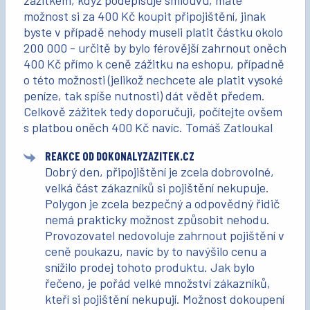
zážitkem, když podepisuje smlouvu, máte
možnost si za 400 Kč koupit připojištění, jinak
byste v případě nehody museli platit částku okolo
200 000 - určitě by bylo férovější zahrnout oněch
400 Kč přímo k ceně zážitku na eshopu, případně
o této možnosti (jelikož nechcete ale platit vysoké
peníze, tak spíše nutnosti) dát vědět předem.
Celkově zážitek tedy doporučuji, počítejte ovšem
s platbou oněch 400 Kč navíc. Tomáš Zatloukal
REAKCE OD DOKONALYZAZITEK.CZ
Dobrý den, připojištění je zcela dobrovolné,
velká část zákazníků si pojištění nekupuje.
Polygon je zcela bezpečný a odpovědný řidič
nemá prakticky možnost způsobit nehodu.
Provozovatel nedovoluje zahrnout pojištění v
ceně poukazu, navíc by to navýšilo cenu a
snížilo prodej tohoto produktu. Jak bylo
řečeno, je pořád velké množství zákazníků,
kteří si pojištění nekupují. Možnost dokoupení