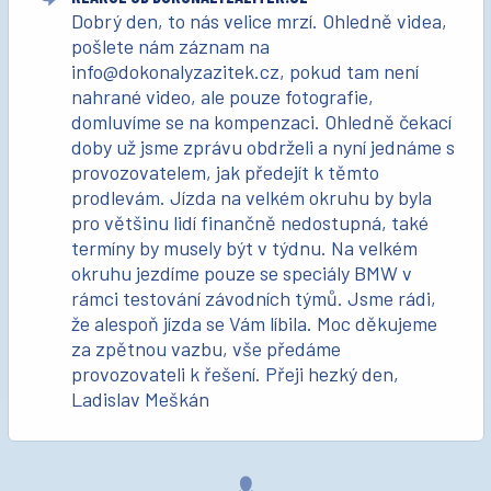
Dobrý den, to nás velice mrzí. Ohledně videa,
pošlete nám záznam na
info@dokonalyzazitek.cz, pokud tam není
nahrané video, ale pouze fotografie,
domluvíme se na kompenzaci. Ohledně čekací
doby už jsme zprávu obdrželi a nyní jednáme s
provozovatelem, jak předejít k těmto
prodlevám. Jízda na velkém okruhu by byla
pro většinu lidí finančně nedostupná, také
termíny by musely být v týdnu. Na velkém
okruhu jezdíme pouze se speciály BMW v
rámci testování závodních týmů. Jsme rádi,
že alespoň jízda se Vám líbila. Moc děkujeme
za zpětnou vazbu, vše předáme
provozovateli k řešení. Přeji hezký den,
Ladislav Meškán