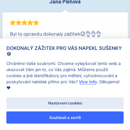
Jana Pléhová
Byl to opravdu dokonalý zážitek😉👌👌👌
REAKCE OD DOKONALYZAZITEK.CZ
DOKONALÝ ZÁŽITEK PRO VÁS NAPEKL SUŠENKY
Moc děkujeme za hodnocení :-)
🍪
Chráníme Vaše soukromí. Chceme vylepšovat tento web a
ukazovat Vám jen to, co Vás zajímá. Můžeme použít
cookies a jiné identifikátory pro měření, vyhodnocování a
poskytování nabídek přímo pro Vás?
Více info
. Děkujeme!
Dušan Gaľa
❤️
Nastavení cookies
Dobre postavená trať a k tomu super slnečné
Souhlasit a zavřít
počasie, moc som si to užil!