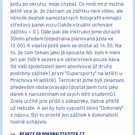
jízdu po okruhu, moje chyba). Co mně mrzí možná
ještě více je, že záznam ze zážitku není video, ale
několik desítek samostatných fotografii snímající
středový panel vozu (takže vizuální uchování
zážitku = 0 ). Dále pak dle instrukcí jsme dorazili
30min předem (objednána plánovaná jízda ve
13:00). K vlastní jízdě jsem se dostal až 14:30. Na
to, že tam čekalo jako já spousta lidí, bylo k mání
jen pár židlí k sezení a k občerstvení pouze káva.
Od vaší společnosti jsem absolvoval již druhý
podobný zážitek ( první "Supersporty" na letišti u
Mnichova Hradiště). Tentokrát jsme byli zklamaní,
především obdarovávající (dostal jsem toto jako
dárek k narozeninám od svých děti studentů).
Zcela určitě jste přišli o zákazníky, žádné příště
už nebude. A asi by bylo vypustit slovo "Dokonalý"
z názvu. Byl to prostě jen zážitek k dokonalosti
hodně scházelo.
REAKCE OD DOKONALYZAZITEK.CZ