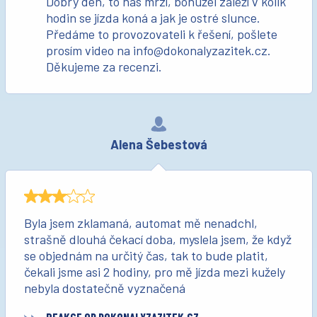
Dobrý den, to nás mrzí, bohužel záleží v kolik
hodin se jízda koná a jak je ostré slunce.
Předáme to provozovateli k řešení, pošlete
prosím video na info@dokonalyzazitek.cz.
Děkujeme za recenzi.
Alena Šebestová
Byla jsem zklamaná, automat mě nenadchl,
strašně dlouhá čekací doba, myslela jsem, že když
se objednám na určitý čas, tak to bude platit,
čekali jsme asi 2 hodiny, pro mě jízda mezi kužely
nebyla dostatečně vyznačená