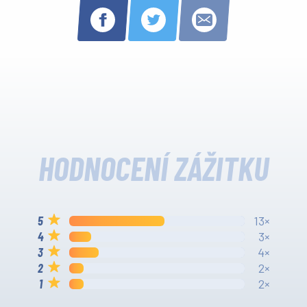
HODNOCENÍ ZÁŽITKU
13×
3×
4×
2×
2×