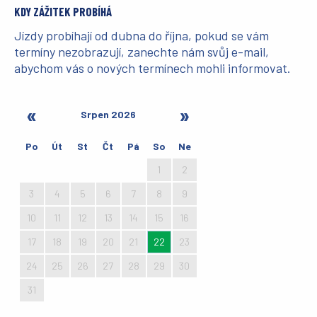
KDY ZÁŽITEK PROBÍHÁ
Jízdy probíhají od dubna do října, pokud se vám
termíny nezobrazují, zanechte nám svůj e-mail,
abychom vás o nových termínech mohli informovat.
Srpen 2026
Po
Út
St
Čt
Pá
So
Ne
27
28
29
30
31
1
2
3
4
5
6
7
8
9
10
11
12
13
14
15
16
17
18
19
20
21
22
23
24
25
26
27
28
29
30
31
1
2
3
4
5
6