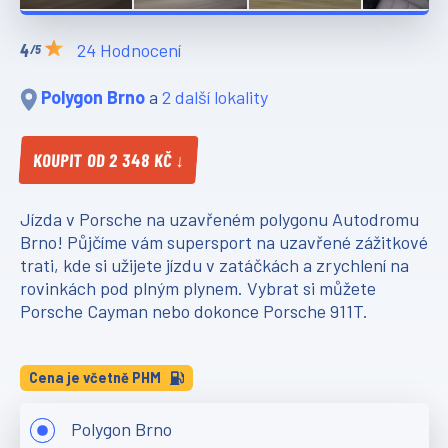
24 Hodnocení
/5
Polygon Brno
a
2 další lokality
KOUPIT OD 2 348 KČ ↓
Jízda v Porsche na uzavřeném polygonu Autodromu
Brno! Půjčíme vám supersport na uzavřené zážitkové
trati, kde si užijete jízdu v zatáčkách a zrychlení na
rovinkách pod plným plynem. Vybrat si můžete
Porsche Cayman nebo dokonce Porsche 911T.
Cena je včetně PHM
Polygon Brno