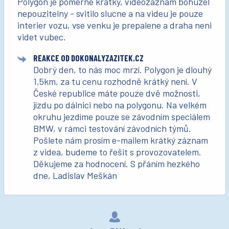
Polygon je pomerne kratky, videozaznam bohuzel
nepouzitelny - svitilo slucne a na videu je pouze
interier vozu, vse venku je prepalene a draha neni
videt vubec.
REAKCE OD DOKONALYZAZITEK.CZ
Dobrý den, to nás moc mrzí. Polygon je dlouhý
1,5km, za tu cenu rozhodně krátký není. V
České republice máte pouze dvě možnosti,
jízdu po dálnici nebo na polygonu. Na velkém
okruhu jezdíme pouze se závodním speciálem
BMW, v rámci testování závodních týmů.
Pošlete nám prosím e-mailem krátký záznam
z videa, budeme to řešit s provozovatelem.
Děkujeme za hodnocení. S přáním hezkého
dne, Ladislav Meškán