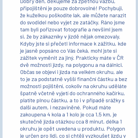
Dobrý den, děkujeme za zpětnou vazbu,
připojištění je pouze dobrovolné! Pochybuji,
že kuželkou poškodíte lak, ale můžete narazit
do svodidel nebo vyjet ze zatáčky. Ráno jsme
tam byli pořizovat fotografie a nevšiml jsem
si, že by zákazníky v jízdě nějak omezovaly.
Kdyby jste si přečetl informace k zážitku, kde
je jasně popsáno co Vás čeká, mohl jste si
zážitek vyměnit za jiný. Prakticky máte v ČR
dvě možnosti jízdy, na polygonu a na dálnici.
Občas se objeví i jízda na velkém okruhu, ale
to je za podstatně vyšší finanční částku a bez
možnosti pojištění, cokoliv na okruhu uděláte
špatně včetně vyjetí do ochranného kačírku,
platíte plnou částku, a to i v případě srážky s
další autem, i nezaviněné. Pokud máte
zakoupena 4 kola a 1 kolo je cca 1,5 km, je
skutečně jízda otázkou cca 8 minut, délka 1
okruhu je opět uvedena u produktu. Polygon
je určen pro lidi, co si chtějí vyzkoušet jízdu v