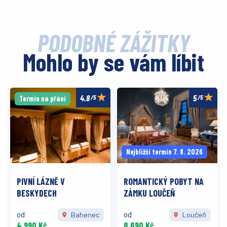
PODOBNÉ ZÁŽITKY
Mohlo by se vám líbit
/5
/5
Termín na přání
Nejbližší termín 7. 8. 2026
PIVNÍ LÁZNĚ V
ROMANTICKÝ POBYT NA
BESKYDECH
ZÁMKU LOUČEŇ
od
od
Bahenec
Loučeň
4 990 Kč
8 690 Kč