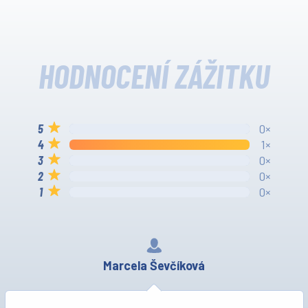
HODNOCENÍ ZÁŽITKU
0×
1×
0×
0×
0×
Marcela Ševčíková