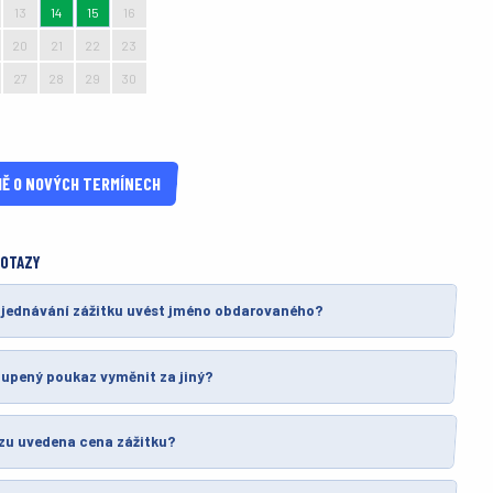
13
14
15
16
20
21
22
23
27
28
29
30
3
4
5
6
Ě O NOVÝCH TERMÍNECH
DOTAZY
bjednávání zážitku uvést jméno obdarovaného?
oupený poukaz vyměnit za jiný?
zu uvedena cena zážitku?