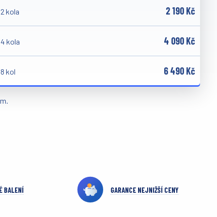
2 190 Kč
2 kola
4 090 Kč
4 kola
6 490 Kč
8 kol
em.
É BALENÍ
GARANCE NEJNIŽŠÍ CENY