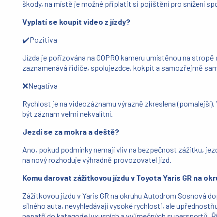
škody, na místě je možné připlatit si pojištění pro snížení sp
Vyplatí se koupit video z jízdy?
✔️Pozitiva
Jízda je pořizována na GOPRO kameru umístěnou na stropě 
zaznamenává řidiče, spolujezdce, kokpit a samozřejmě samo
❌Negativa
Rychlost je na videozáznamu výrazně zkreslena (pomalejší). 
být záznam velmi nekvalitní.
Jezdí se za mokra a deště?
Ano, pokud podmínky nemají vliv na bezpečnost zážitku, jezdí
na nový rozhoduje výhradně provozovatel jízd.
Komu darovat zážitkovou jízdu v Toyota Yaris GR na ok
Zážitkovou jízdu v Yaris GR na okruhu Autodrom Sosnová dopo
silného auta, nevyhledávají vysoké rychlosti, ale upřednost
nepatří do kategorie luxusních a vyjímečných supersportů. Ří