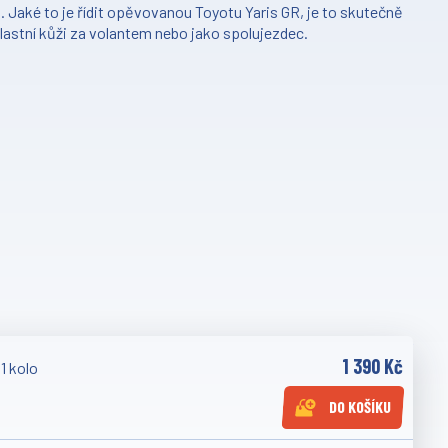
 Jaké to je řídit opěvovanou Toyotu Yaris GR, je to skutečně
vlastní kůži za volantem nebo jako spolujezdec.
1 390 Kč
1 kolo
DO KOŠÍKU