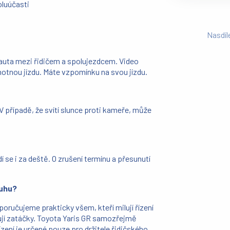
oluúčasti
Nasdíl
auta mezi řidičem a spolujezdcem. Video
tnou jízdu. Máte vzpomínku na svou jízdu.
V případě, že svítí slunce proti kameře, může
 se i za deště. O zrušení termínu a přesunutí
ruhu?
ručujeme prakticky všem, kteří milují řízení
ňují zatáčky. Toyota Yaris GR samozřejmě
zení je určené pouze pro držitele řidičského