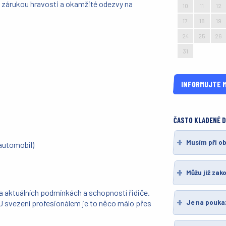
e zárukou hravosti a okamžité odezvy na
10
11
12
17
18
19
24
25
26
31
1
2
INFORMUJTE M
ČASTO KLADENÉ 
Musím při o
 automobil)
Můžu již zak
 na aktuálních podmínkách a schopností řidiče.
Je na pouka
. U svezení profesionálem je to něco málo přes