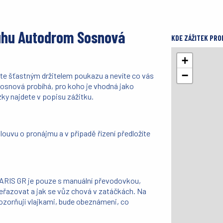
ruhu Autodrom Sosnová
KDE ZÁŽITEK PRO
+
−
jste šťastným držitelem poukazu a nevíte co vás
osnová probíhá, pro koho je vhodná jako
zky najdete v popisu zážitku.
ouvu o pronájmu a v případě řízení předložíte
 YARIS GR je pouze s manuální převodovkou,
řeřazovat a jak se vůz chová v zatáčkách. Na
pozorňují vlajkami, bude obeznámeni, co