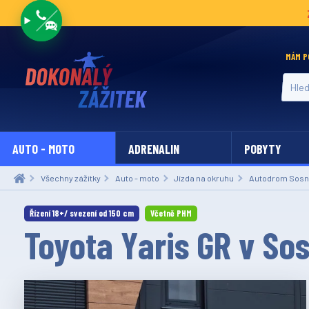
MÁM P
Hledat
AUTO - MOTO
ADRENALIN
POBYTY
Všechny zážitky
Auto - moto
Jízda na okruhu
Autodrom Sosn
Řízení 18+/ svezení od 150 cm
Včetně PHM
Toyota Yaris GR v So