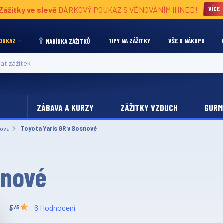
Zážitky ve slevě
DÁRKOVÝ POUKAZ S VĚNOVÁNÍM IHNED!
VÍCE
OUKAZ
TIPY NA ZÁŽITKY
VŠE O NÁKUPU
NABÍDKA ZÁŽITKŮ
 zážitek
ZÁBAVA A KURZY
ZÁŽITKY VZDUCH
GURM
ová
Aktuální:
Toyota Yaris GR v Sosnové
snové
6 Hodnocení
/5