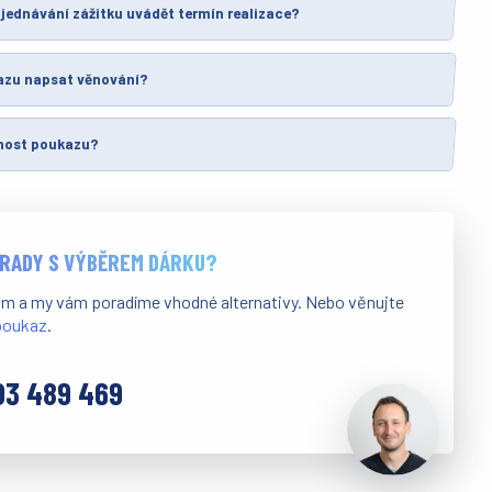
jednávání zážitku uvádět termín realizace?
azu napsat věnování?
tnost poukazu?
 RADY S VÝBĚREM DÁRKU?
ám a my vám poradíme vhodné alternativy. Nebo věnujte
 poukaz
.
03 489 469