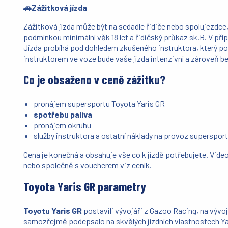
🚗Zážitková jízda
Zážitková jízda může být na sedadle řidiče nebo spolujezdce, 
podmínkou minimální věk 18 let a řidičský průkaz sk.B. V pří
Jízda probíhá pod dohledem zkušeného instruktora, který pora
instruktorem ve voze bude vaše jízda intenzivní a zároveň 
Co je obsaženo v ceně zážitku?
pronájem supersportu Toyota Yaris GR
spotřebu paliva
pronájem okruhu
služby instruktora a ostatní náklady na provoz superspor
Cena je konečná a obsahuje vše co k jízdě potřebujete. Vide
nebo společně s voucherem viz ceník.
Toyota Yaris GR parametry
Toyotu Yaris GR
postavili vývojáři z
Gazoo Racing, na vývoj
samozřejmě podepsalo na skvělých jízdních vlastnostech Ya