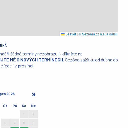
Leaflet
|
© Seznam.cz a.s. a další
BÍHÁ
ndáři žádné termíny nezobrazuji, klikněte na
JTE MĚ O NOVÝCH TERMÍNECH
. Sezóna zážitku od dubna do
e jede i v prosinci.
pen 2026
Čt
Pá
So
Ne
30
31
1
2
6
7
8
9