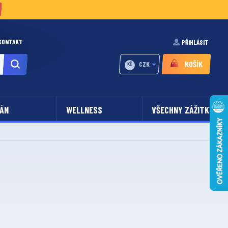
KONTAKT
PŘIHLÁSIT
KOŠÍK
CZK
KČ
ÁN
WELLNESS
VŠECHNY ZÁŽITKY