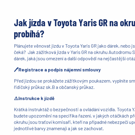
Jak jízda v Toyota Yaris GR na ok
probíhá?
Plánujete věnovat jízdu v Toyota Yaris GR jako dárek, nebo 
čeká? Jak zážitková jízda v Yaris GR na okruhu Autodromu S
dárek, jaká jsou omezení a další odpovědi na nejčastější otá
🖊️Registrace a podpis nájemní smlouvy
Před jízdou se prokážete zážitkovým poukazem, vyplníte sml
řidičský průkaz sk.B a občanský průkaz.
⚠️Instrukce k jízdě
Krátká instruktáž o bezpečnosti a ovládání vozidla. Toyota
budete upozorněni na specifika řazení, v jakých otáčkách p
okruhu jsou traťoví komisaři, kteří na případné nebezpečí u
jednotlivé barvy znamenají a jak se zachovat.