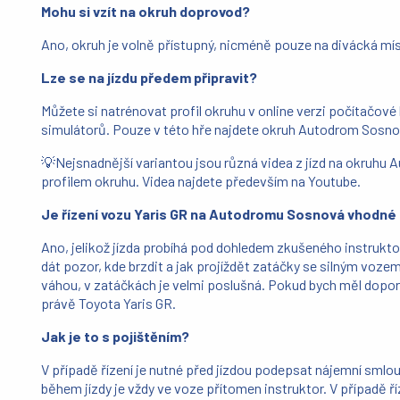
Mohu si vzít na okruh doprovod?
Ano, okruh je volně přístupný, nicméně pouze na divácká mí
Lze se na jízdu předem připravit?
Můžete si natrénovat profil okruhu v online verzi počítačové 
simulátorů. Pouze v této hře najdete okruh Autodrom Sosno
💡Nejsnadnější variantou jsou různá videa z jízd na okruhu
profilem okruhu. Videa najdete především na Youtube.
Je řízení vozu Yaris GR na Autodromu Sosnová vhodné 
Ano, jelikož jízda probíhá pod dohledem zkušeného instruktora
dát pozor, kde brzdit a jak projíždět zatáčky se silným vozem
váhou, v zatáčkách je velmi poslušná. Pokud bych měl doporuč
právě Toyota Yaris GR.
Jak je to s pojištěním?
V případě řízení je nutné před jízdou podepsat nájemní smlou
během jízdy je vždy ve voze přítomen instruktor. V případě ř