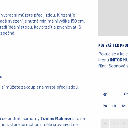
vybrat si můžete před jízdou. K řízení je
padě svezení je nutná minimální výška 150 cm.
dí ideální stopu, kdy brzdit a zrychlovat. S
bezpečná.
KDY ZÁŽITEK PRO
Pokud se v kale
ikonu
INFORMU
října. Sosnová s
tu
o si můžete zakoupit na místě před jízdou,
Sr
Po
Út
St
27
28
29
i se podílel i samotný
Tommi Makinen.
To se
3
4
5
risu, které se mohou směle srovnávat se