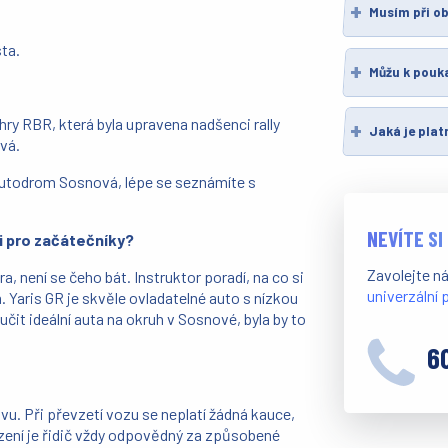
Musím při ob
sta.
Můžu k pouk
hry RBR, která byla upravena nadšenci rally
Jaká je pla
vá.
 Autodrom Sosnová, lépe se seznámíte s
NEVÍTE SI
i pro začátečníky?
Zavolejte n
, není se čeho bát. Instruktor poradí, na co si
univerzální
. Yaris GR je skvěle ovladatelné auto s nízkou
it ideální auta na okruh v Sosnové, byla by to
6
vu. Při převzetí vozu se neplatí žádná kauce,
ízení je řidič vždy odpovědný za způsobené