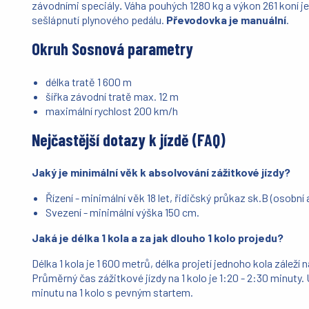
závodními speciály
.
Váha pouhých 1280 kg a výkon 261 koní j
sešlápnutí plynového pedálu.
Převodovka je manuální
.
Okruh Sosnová parametry
délka tratě 1 600 m
šířka závodní tratě max. 12 m
maximální rychlost 200 km/h
Nejčastější dotazy k jízdě (FAQ)
Jaký je minimální věk k absolvování zážitkové jízdy?
Řízení - minimální věk 18 let, řidičský průkaz sk.B (osobní
Svezení - minimální výška 150 cm.
Jaká je délka 1 kola a za jak dlouho 1 kolo projedu?
Délka 1 kola je 1 600 metrů, délka projetí jednoho kola záleží
Průměrný čas zážitkové jízdy na 1 kolo je 1:20 - 2:30 minuty
minutu na 1 kolo s pevným startem.