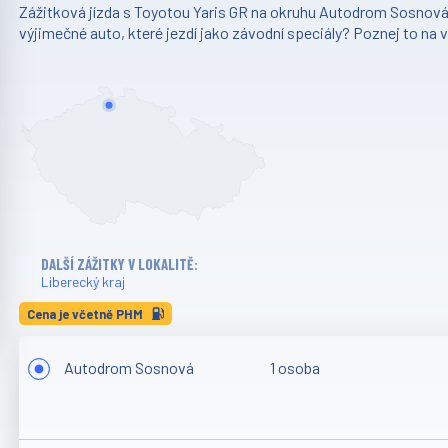
Zážitková jízda s Toyotou Yaris GR na okruhu Autodrom Sosnová.
výjimečné auto, které jezdí jako závodní speciály? Poznej to na 
DALŠÍ ZÁŽITKY V LOKALITĚ:
Liberecký kraj
Cena je včetně PHM
Autodrom Sosnová
1 osoba