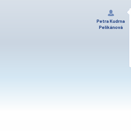
Petra Kudrna
Pelikánová