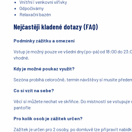
Vnitřní i venkovní vířivky
Odpočívárny
Relaxační bazén
Nejčastěji kladené dotazy (FAQ)
Podmínky zážitku a omezení
Vstup je možný pouze ve všední dny (po-pá) od 18:00 do 23:
vhodné.
Kdy je možné poukaz využít?
Sezóna probíhá celoročně, termín návštěvy si musíte přede
Co si vzít na sebe?
Věci si můžete nechat ve skříňce. Do místnosti se vstupuje 
pantofle
Pro kolik osob je zážitek určen?
Zážitek je určen pro 2 osoby, po domluvě lze připravit nabí