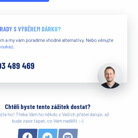
 RADY S VÝBĚREM DÁRKU?
ám a my vám poradíme vhodné alternativy. Nebo věnujte
 poukaz
.
03 489 469
Chtěli byste tento zážitek dostat?
ejte ho! Třeba Vám ho někdo z Vašich přátel daruje, až
bude zase tápat, co Vám nadělit :-)