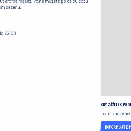
inut aroma masáž. Volně můžete po celou dobu
čním bazénu.
do 23:00
KDY ZÁŽITEK PRO
Termín na přání
INFORMUJTE M