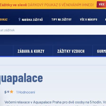
Zážitky ve slevě
DÁRKOVÝ POUKAZ S VĚNOVÁNÍM IHNED!
VÍCE
OUKAZ
TIPY NA ZÁŽITKY
VŠE O NÁKUPU
NABÍDKA ZÁŽITKŮ
 zážitek
ZÁBAVA A KURZY
ZÁŽITKY VZDUCH
GURM
quapalace
1 Hodnocení
/5
Večerní relaxace v Aquapalace Praha pro dvě osoby na 5 hodin. Vs