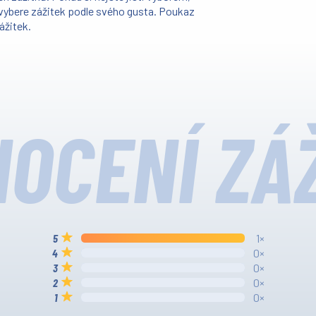
y vybere zážitek podle svého gusta. Poukaz
ážitek.
OCENÍ ZÁ
1×
0×
0×
0×
0×