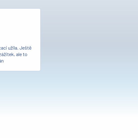
aci užila. Ještě
ážitek, ale to
án