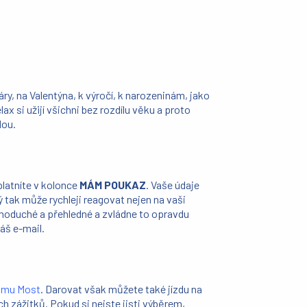
ry, na Valentýna, k výročí, k narozeninám, jako
x si užijí všichni bez rozdílu věku a proto
dou.
latníte v kolonce
MÁM POUKAZ
. Vaše údaje
ý tak může rychleji reagovat nejen na vaši
ednoduché a přehledné a zvládne to opravdu
áš e-mail.
omu Most
. Darovat však můžete také jízdu na
 zážitků. Pokud si nejste jisti výběrem,