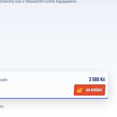
strávený čas v relaxačním světě Aquapalace.
3 560 Kč
hodin
DO KOŠÍKU
em.