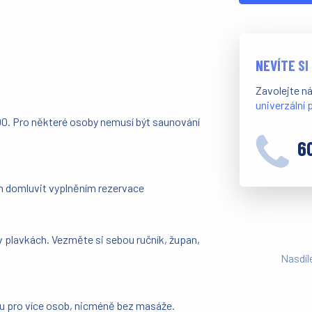
NEVÍTE SI
Zavolejte n
univerzální
00. Pro některé osoby nemusí být saunování
6
m domluvit vyplněním rezervace
v plavkách. Vezměte si sebou ručník, župan,
Nasdíl
dku pro více osob, nicméně bez masáže.