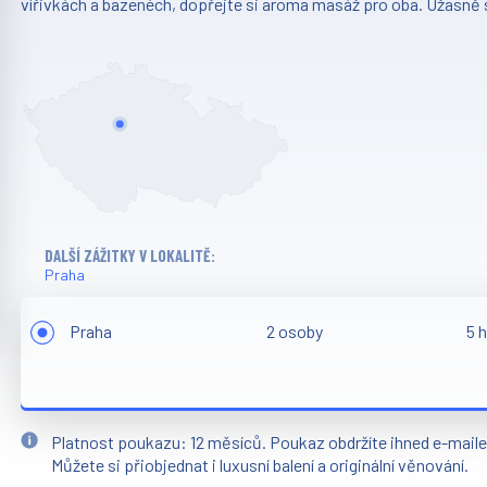
vířivkách a bazenéch, dopřejte si aroma masáž pro oba. Úžasně 
DALŠÍ ZÁŽITKY V LOKALITĚ:
Praha
Praha
2 osoby
5 
Platnost poukazu: 12 měsíců. Poukaz obdržíte ihned e-mail
Můžete si přiobjednat i luxusní balení a originální věnování.