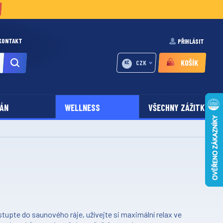
KONTAKT
PŘIHLÁSIT
KOŠÍK
CZK
KČ
ÁN
WELLNESS
VŠECHNY ZÁŽITKY
tupte do saunového ráje, užívejte si maximální relax ve