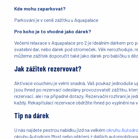
Kde mohu zaparkovat?
Parkování je v ceně zážitku u Aquapalace
Pro koho je to vhodné jako dárek?
Večerní relaxace v Aquapalace pro 2 je ideálním dárkem pro pá
svatební dar, nebo dárek pod stromeček. Věk nerozhoduje, rela
můžeme zážitek doporučit také jako dárek pro babičku s dě
Jak zážitek rezervovat?
Aktivace voucheru je velmi snadná. Váš poukaz jednoduše up
jsou ihned po rezervaci odeslány provozovateli zážitku, kter
rezervaci, ale i na případné dotazy. Rezervační rozhraní je j
každý. Rekapitulaci rezervace obdržíte ihned po vyplnění na v
Tip na dárek
U nás najdete pestrou nabídku jízd na velkém
okruhu Autodr
okruhu Autodrom Most nebo některý z dalších automobilových