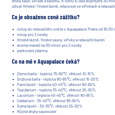
druhy saun, vířivek a bazénů. K tomu si oba dopřejete 30 m
užívat římské i finské lázně, relaxovat ve vířivkách a relaxa
Co je obsaženo ceně zážitku?
vstup do relaxačního světa v Aquapalace Praha od 18:00 
vstup pro 2 osoby
římské lázně, finské sauny, vířivky a relaxační bazén
aroma masáž na 30 minut pro 2 osoby
parkování zdarma
Co na mě v Aquapalace čeká?
Zemní baňa - teplota 75-80°C, vlhkost 10-15%
Srubová baňa - teplota 80-85°C, vlhkost 15-20%
Parní lázeň - teplota 40-45°C, vlhkost 90-95%
Tepidárium - teplota 35-40°C, vlhkost 25-30%
Laconium - teplota 40-45°C, vlhkost 90-95%
Caldarium - 35-40°C, vlhkost 85-90%
Solná lázeň - 30-35°C, vlhkost 25-30%
Různé druhy saunování