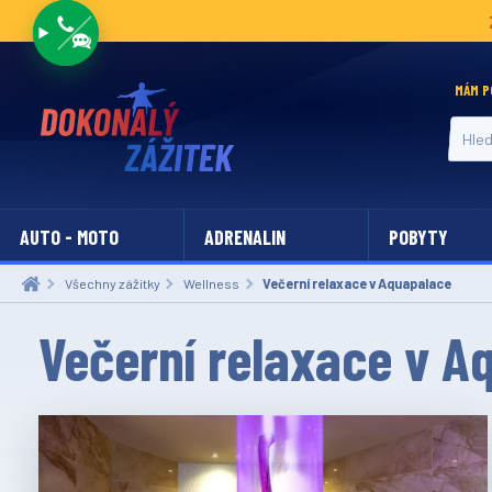
MÁM P
Hledat
AUTO - MOTO
ADRENALIN
POBYTY
Všechny zážitky
Wellness
Aktuální:
Večerní relaxace v Aquapalace
Večerní relaxace v A