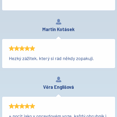
Martin Kotásek
Hezký zážitek, který si rád někdy zopakuji.
Věra Englišová
+ pocit jako v opravdovém voze, každý obrubník i