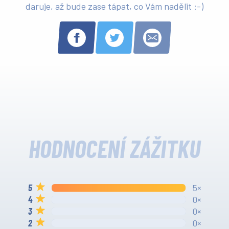
daruje, až bude zase tápat, co Vám nadělit :-)
HODNOCENÍ ZÁŽITKU
5×
0×
0×
0×