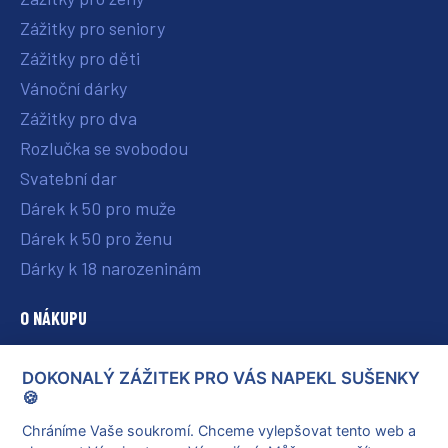
Zážitky pro seniory
Zážitky pro děti
Vánoční dárky
Zážitky pro dva
Rozlučka se svobodou
Svatební dar
Dárek k 50 pro muže
Dárek k 50 pro ženu
Dárky k 18 narozeninám
O NÁKUPU
O nás
DOKONALÝ ZÁŽITEK PRO VÁS NAPEKL SUŠENKY
Vše o nákupu
🍪
Reklamace a vrácení poukazu
Chráníme Vaše soukromí. Chceme vylepšovat tento web a