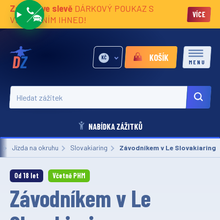
Zážitky ve slevě
DÁRKOVÝ POUKAZ S
VÍCE
VĚNOVÁNÍM IHNED!
KOŠÍK
KČ
MENU
Hledat zážitek
NABÍDKA ZÁŽITKŮ
Jízda na okruhu
Slovakiaring
Aktuální:
Závodníkem v Le Slovakiaring
Od 18 let
Včetně PHM
Závodníkem v Le