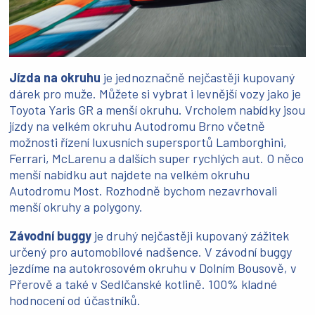
Jízda na okruhu
je jednoznačně nejčastěji kupovaný
dárek pro muže. Můžete si vybrat i levnější vozy jako je
Toyota Yaris GR a menší okruhu. Vrcholem nabídky jsou
jízdy na velkém okruhu Autodromu Brno včetně
možnosti řízení luxusních supersportů Lamborghini,
Ferrari, McLarenu a dalších super rychlých aut. O něco
menší nabídku aut najdete na velkém okruhu
Autodromu Most. Rozhodně bychom nezavrhovali
menší okruhy a polygony.
Závodní buggy
je druhý nejčastěji kupovaný zážitek
určený pro automobilové nadšence. V závodní buggy
jezdíme na autokrosovém okruhu v Dolním Bousově, v
Přerově a také v Sedlčanské kotlině. 100% kladné
hodnocení od účastníků.