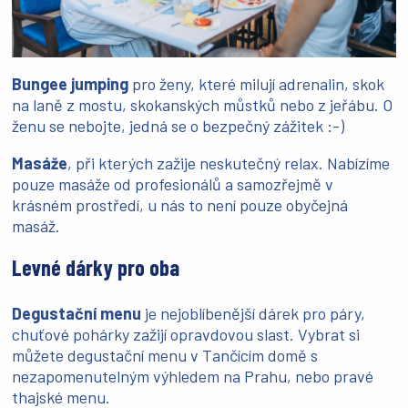
Bungee jumping
pro ženy, které milují adrenalin, skok
na laně z mostu, skokanských můstků nebo z jeřábu. O
ženu se nebojte, jedná se o bezpečný zážitek :-)
Masáže
, při kterých zažije neskutečný relax. Nabízíme
pouze masáže od profesionálů a samozřejmě v
krásném prostředí, u nás to není pouze obyčejná
masáž.
Levné dárky pro oba
Degustační menu
je nejoblíbenější dárek pro páry,
chuťové pohárky zažijí opravdovou slast. Vybrat si
můžete degustační menu v Tančícím domě s
nezapomenutelným výhledem na Prahu, nebo pravé
thajské menu.