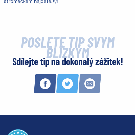
stromečkem najdete.😉
POŠLETE TIP SVÝM
BLÍZKÝM
Sdílejte tip na dokonalý zážitek!