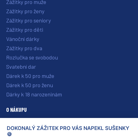
Zážitky pro muže
Zážitky pro ženy
Zážitky pro seniory
Zážitky pro děti
Vánoční dárky
Zážitky pro dva
Rozlučka se svobodou
Svatební dar
Dárek k 50 pro muže
Dárek k 50 pro ženu
Dárky k 18 narozeninám
O NÁKUPU
O nás
DOKONALÝ ZÁŽITEK PRO VÁS NAPEKL SUŠENKY
Vše o nákupu
🍪