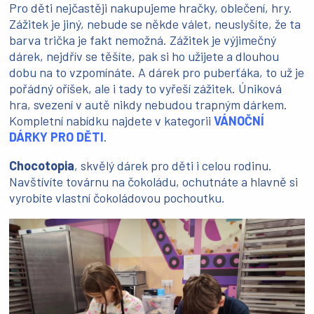
Pro děti nejčastěji nakupujeme hračky, oblečení, hry.
Zážitek je jiný, nebude se někde válet, neuslyšíte, že ta
barva trička je fakt nemožná. Zážitek je výjimečný
dárek, nejdřív se těšíte, pak si ho užijete a dlouhou
dobu na to vzpomínáte. A dárek pro puberťáka, to už je
pořádný oříšek, ale i tady to vyřeší zážitek. Úniková
hra, svezení v autě nikdy nebudou trapným dárkem.
Kompletní nabídku najdete v kategorii
VÁNOČNÍ
DÁRKY PRO DĚTI
.
Chocotopia
, skvělý dárek pro děti i celou rodinu.
Navštívíte továrnu na čokoládu, ochutnáte a hlavně si
vyrobíte vlastní čokoládovou pochoutku.