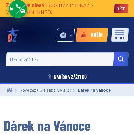
Zážitky ve slevě
DÁRKOVÝ POUKAZ S
VÍCE
VĚNOVÁNÍM IHNED!
KOŠÍK
KČ
MENU
Hledat zážitek
NABÍDKA ZÁŽITKŮ
Nové zážitky a zážitky v akci
Aktuální:
Dárek na Vánoce
Dárek na Vánoce