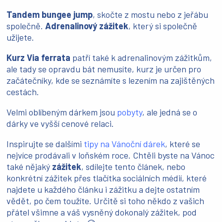
Tandem bungee jump
, skočte z mostu nebo z jeřábu
společně.
Adrenalinový zážitek
, který si společně
užijete.
Kurz Via ferrata
patří také k adrenalinovým zážitkům,
ale tady se opravdu bát nemusíte, kurz je určen pro
začátečníky, kde se seznámíte s lezením na zajištěných
cestách.
Velmi oblíbeným dárkem jsou
pobyty
, ale jedná se o
dárky ve vyšší cenové relaci.
Inspirujte se dalšími
tipy na Vánoční dárek
, které se
nejvíce prodávali v loňském roce. Chtěli byste na Vánoc
také nějaký
zážitek
, sdílejte tento článek, nebo
konkrétní zážitek přes tlačítka sociálních médií, které
najdete u každého článku i zážitku a dejte ostatním
vědět, po čem toužíte. Určitě si toho někdo z vašich
přátel všimne a váš vysněný dokonalý zážitek, pod