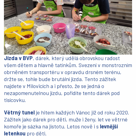
Jízda v BVP
, dárek, který udělá obrovskou radost
všem dětem a hlavně tatínkům. Svezení v monstrozním
obrněném transportéru v opravdu drsném terénu,
držte se, tohle bude brutální jízda. Tento zážitek
najdete v Milovicích a i přesto, že se jedná o
nezapomenutelnou jízdu, pořídíte tento dárek pod
tisícovku.
Větrný tunel
je hitem každých Vánoc již od roku 2020.
Zážitek jako dárek pro děti, muže i ženy, let ve větrné
komoře je sázka na jistotu. Letos nově i s
levnější
letenkou
pro děti.