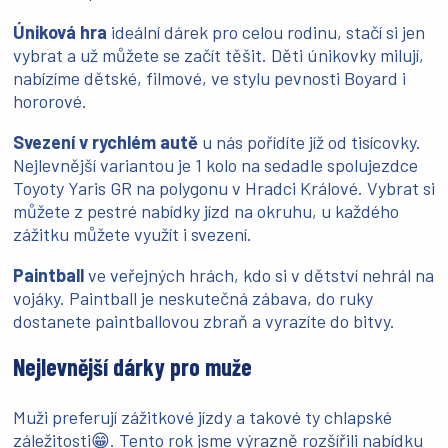
Úniková hra
ideální dárek pro celou rodinu, stačí si jen
vybrat a už můžete se začít těšit. Děti únikovky milují,
nabízíme dětské, filmové, ve stylu pevnosti Boyard i
hororové.
Svezení v rychlém autě
u nás pořídíte jíž od tisícovky.
Nejlevnější variantou je 1 kolo na sedadle spolujezdce
Toyoty Yaris GR na polygonu v Hradci Králové. Vybrat si
můžete z pestré nabídky jízd na okruhu, u každého
zážitku můžete využít i svezení.
Paintball
ve veřejných hrách, kdo si v dětství nehrál na
vojáky. Paintball je neskutečná zábava, do ruky
dostanete paintballovou zbraň a vyrazíte do bitvy.
Nejlevnější dárky pro muže
Muži preferují zážitkové jízdy a takové ty chlapské
záležitosti😁. Tento rok jsme výrazně rozšířili nabídku