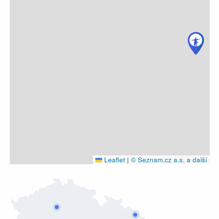
Leaflet
|
© Seznam.cz a.s. a další