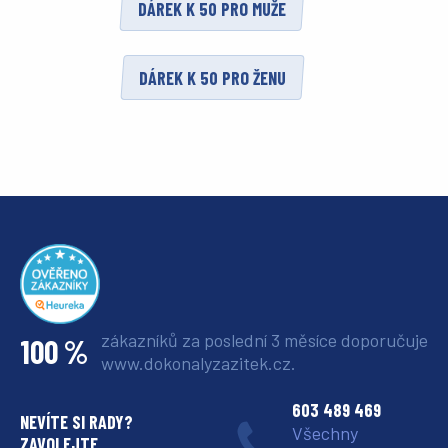
DÁREK K 50 PRO MUŽE
DÁREK K 50 PRO ŽENU
zákazníků za poslední 3 měsíce
doporučuje
100 %
www.dokonalyzazitek.cz.
603 489 469
NEVÍTE SI RADY?
Všechny
ZAVOLEJTE