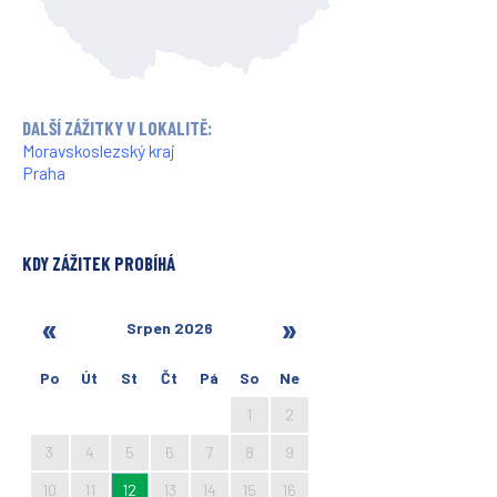
DALŠÍ ZÁŽITKY V LOKALITĚ:
Moravskoslezský kraj
Praha
KDY ZÁŽITEK PROBÍHÁ
Srpen 2026
Po
Út
St
Čt
Pá
So
Ne
27
28
29
30
31
1
2
3
4
5
6
7
8
9
10
11
12
13
14
15
16