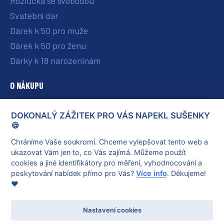
Rozlučka se svobodou
Svatební dar
Dárek k 50 pro muže
Dárek k 50 pro ženu
Dárky k 18 narozeninám
O NÁKUPU
O nás
DOKONALÝ ZÁŽITEK PRO VÁS NAPEKL SUŠENKY
Vše o nákupu
🍪
Reklamace a vrácení poukazu
Chráníme Vaše soukromí. Chceme vylepšovat tento web a
ukazovat Vám jen to, co Vás zajímá. Můžeme použít
Obchodní podmínky
cookies a jiné identifikátory pro měření, vyhodnocování a
Ochrana osobních údajů
poskytování nabídek přímo pro Vás?
Více info
. Děkujeme!
❤️
Nastavení cookies