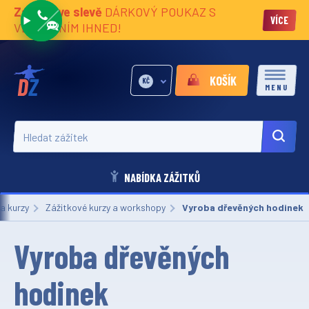
Zážitky ve slevě
DÁRKOVÝ POUKAZ S
VÍCE
VĚNOVÁNÍM IHNED!
KOŠÍK
KČ
MENU
Hledat zážitek
NABÍDKA ZÁŽITKŮ
a kurzy
Zážitkové kurzy a workshopy
Aktuální:
Vyroba dřevěných hodinek
Vyroba dřevěných
hodinek