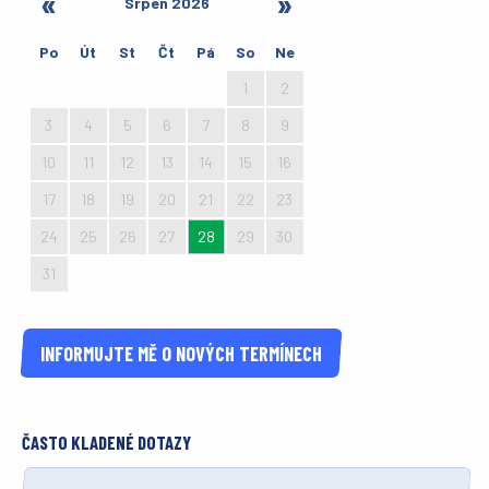
Srpen 2026
Po
Út
St
Čt
Pá
So
Ne
27
28
29
30
31
1
2
3
4
5
6
7
8
9
10
11
12
13
14
15
16
17
18
19
20
21
22
23
24
25
26
27
28
29
30
31
1
2
3
4
5
6
INFORMUJTE MĚ O NOVÝCH TERMÍNECH
ČASTO KLADENÉ DOTAZY