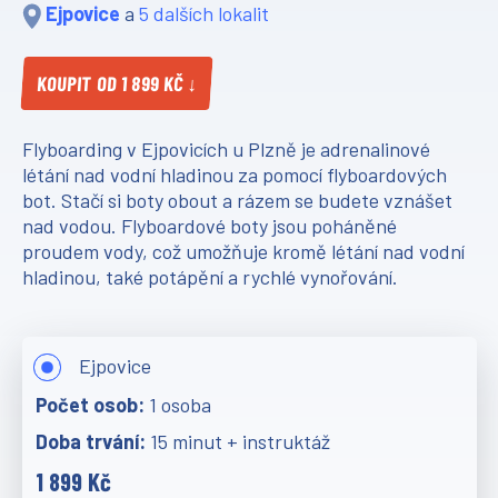
Ejpovice
a
5 dalších lokalit
KOUPIT OD 1 899 KČ ↓
Flyboarding v Ejpovicích u Plzně je adrenalinové
létání nad vodní hladinou za pomocí flyboardových
bot. Stačí si boty obout a rázem se budete vznášet
nad vodou. Flyboardové boty jsou poháněné
proudem vody, což umožňuje kromě létání nad vodní
hladinou, také potápění a rychlé vynořování.
Ejpovice
1 osoba
15 minut + instruktáž
1 899 Kč