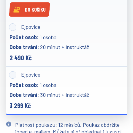
DO KOŠÍKU
Ejpovice
1 osoba
20 minut + instruktáž
2 490 Kč
Ejpovice
1 osoba
30 minut + instruktáž
3 299 Kč
Platnost poukazu: 12 měsíců. Poukaz obdržíte
ihned e-mailem. Můžete si přiobjednat i luxusní